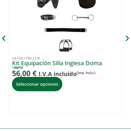
34-066179K-CUR
33
Kit Equipación Silla Inglesa Doma
C
+INFO
+I
56,00
€
8
I.V.A incluido
(Imp. Inclu.)
Seleccionar opciones