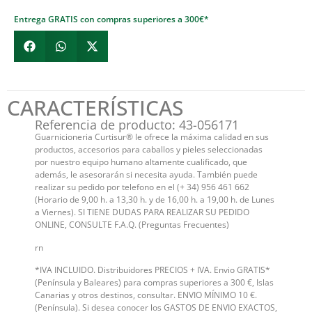
Entrega GRATIS con compras superiores a 300€*
CARACTERÍSTICAS
Referencia de producto: 43-056171
Guarnicioneria Curtisur® le ofrece la máxima calidad en sus
productos, accesorios para caballos y pieles seleccionadas
por nuestro equipo humano altamente cualificado, que
además, le asesorarán si necesita ayuda. También puede
realizar su pedido por telefono en el (+ 34) 956 461 662
(Horario de 9,00 h. a 13,30 h. y de 16,00 h. a 19,00 h. de Lunes
a Viernes). SI TIENE DUDAS PARA REALIZAR SU PEDIDO
ONLINE, CONSULTE F.A.Q. (Preguntas Frecuentes)
rn
*IVA INCLUIDO. Distribuidores PRECIOS + IVA. Envio GRATIS*
(Península y Baleares) para compras superiores a 300 €, Islas
Canarias y otros destinos, consultar. ENVIO MÍNIMO 10 €.
(Península). Si desea conocer los GASTOS DE ENVIO EXACTOS,