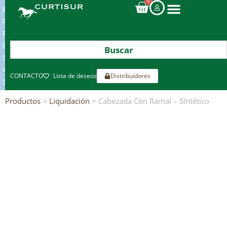
0
ENVIOS
GRATIS
POR
COMPRAS
SUPERIORES
A
CONTACTO
Lista de deseos
Distribuidores
300€*
Productos
>
Liquidación
> Cabezada Con Ramal – Sintético