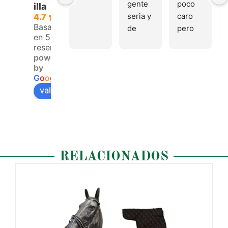
gente 
poco 
illa
seria y 
caro 
4.7
Basado
de 
pero 
en 53
buen 
buen 
reseñas.
trato, 
materi
powered
volver
al
by
emos 
G
o
o
g
l
e
pronto
valóranos en
RELACIONADOS