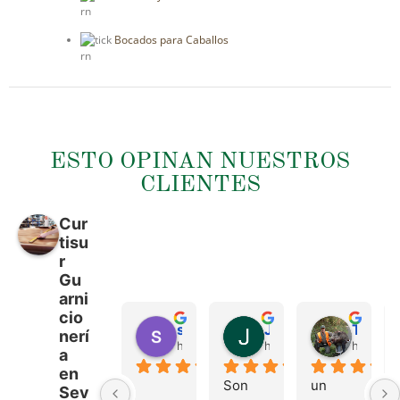
rn
Bocados para Caballos
rn
ESTO OPINAN NUESTROS
CLIENTES
Cur
tisu
r
Gu
arni
cio
sergio castillo
Juan Francisco Navarro Roman
Tonio Martinez
nerí
hace 4 meses
hace 4 meses
hace 4 
a
en
Son 
un 
Sev