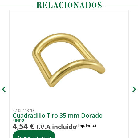
RELACIONADOS
42-094187D
42
Cuadradillo Tiro 35 mm Dorado
C
+INFO
+I
4,54
€
6
I.V.A incluido
(Imp. Inclu.)
Añadir al carrito