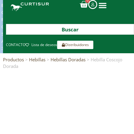
0
ENVIOS
GRATIS
POR
COMPRAS
SUPERIORES
A
CONTACTO
Lista de deseos
Distribuidores
300€*
Productos
>
Hebillas
>
Hebillas Doradas
> Hebilla Coscojo
Dorada