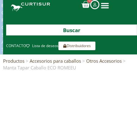
0
ENVIOS
GRATIS
POR
COMPRAS
SUPERIORES
A
CONTACTO
Lista de deseos
Distribuidores
300€*
Productos
>
Accesorios para caballos
>
Otros Accesorios
>
Manta Tapar Caballo ECO ROMEEU