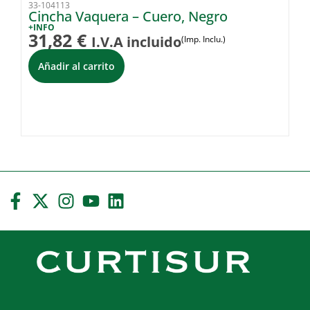
33-104113
33
Cincha Vaquera – Cuero, Negro
C
+INFO
+I
31,82
€
3
I.V.A incluido
(Imp. Inclu.)
Añadir al carrito