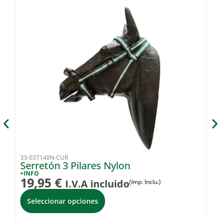
33-037148N-CUR
34
Serretón 3 Pilares Nylon
C
C
+INFO
19,95
€
I.V.A incluido
(Imp. Inclu.)
+I
7
Seleccionar opciones