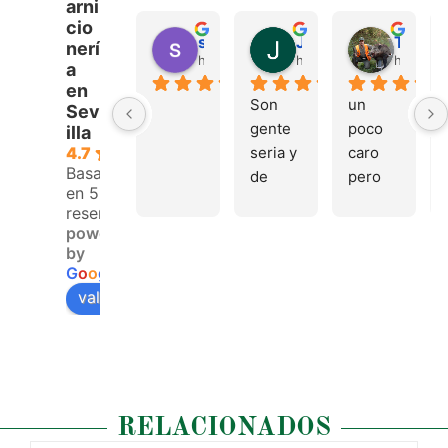
arni
cio
sergio castillo
Juan Francisco Navarro Roman
Tonio Martinez
nerí
hace 4 meses
hace 4 meses
hace 4 
a
en
Son 
un 
Sev
gente 
poco 
illa
seria y 
caro 
4.7
Basado
de 
pero 
en 53
buen 
buen 
reseñas.
trato, 
materi
powered
volver
al
by
emos 
G
o
o
g
l
e
pronto
valóranos en
RELACIONADOS