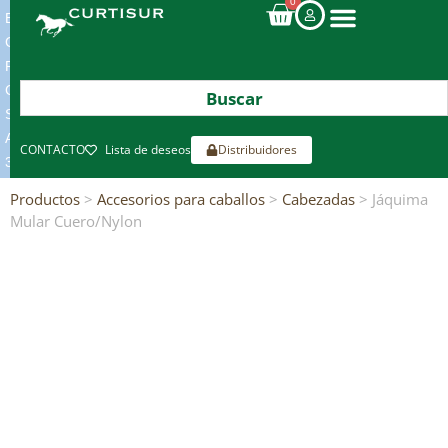
0
ENVIOS
GRATIS
POR
COMPRAS
SUPERIORES
A
CONTACTO
Lista de deseos
Distribuidores
300€*
Productos
>
Accesorios para caballos
>
Cabezadas
> Jáquima
Mular Cuero/Nylon