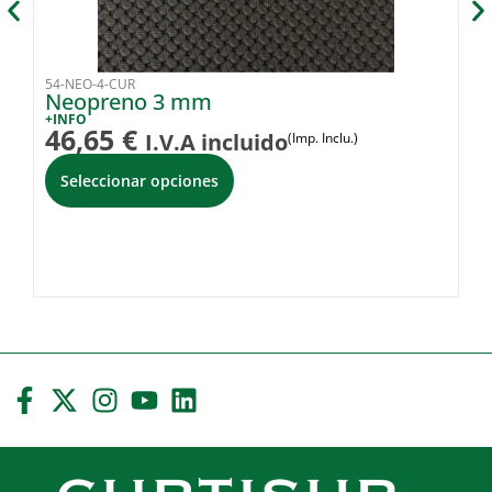
54-NEO-4-CUR
49
Neopreno 3 mm
H
+INFO
+I
46,65
€
8
I.V.A incluido
(Imp. Inclu.)
i
Seleccionar opciones