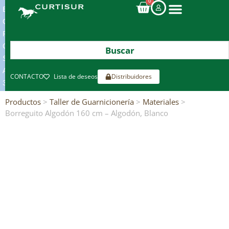
0
ENVIOS
GRATIS
POR
COMPRAS
SUPERIORES
A
CONTACTO
Lista de deseos
Distribuidores
300€*
Productos
>
Taller de Guarnicionería
>
Materiales
>
Borreguito Algodón 160 cm – Algodón, Blanco