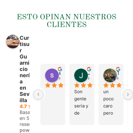
ESTO OPINAN NUESTROS
CLIENTES
Cur
tisu
r
Gu
arni
cio
sergio castillo
Juan Francisco Navarro Roman
Tonio Martinez
nerí
hace 4 meses
hace 4 meses
hace 4 
a
en
Son 
un 
Sev
gente 
poco 
illa
seria y 
caro 
4.7
Basado
de 
pero 
en 53
buen 
buen 
reseñas.
trato, 
materi
powered