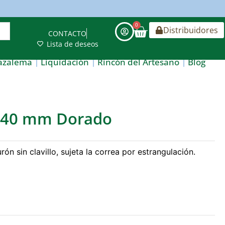
0
Distribuidores
CONTACTO
Lista de deseos
azalema
Liquidación
Rincón del Artesano
Blog
a 40 mm Dorado
ón sin clavillo, sujeta la correa por estrangulación.