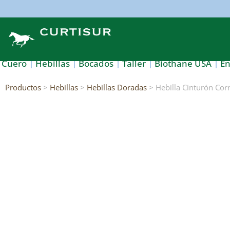
Cuero
Hebillas
Bocados
Taller
Biothane USA
E
Productos
>
Hebillas
>
Hebillas Doradas
> Hebilla Cinturón Co