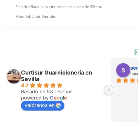
Esta diseñada para cinturones con paso de 35mm.
Material: Latón Dorado.
ser
Curtisur Guarnicionería en
hac
Sevilla
4.7
Basado en 53 reseñas.
powered by
G
o
o
g
l
e
valóranos en