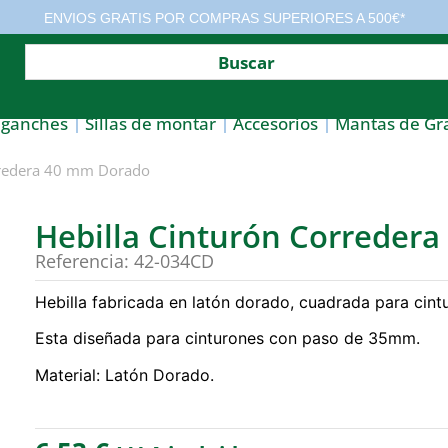
ENVIOS GRATIS POR COMPRAS SUPERIORES A 500€*
nganches
Sillas de montar
Accesorios
Mantas de Gr
rredera 40 mm Dorado
Hebilla Cinturón Correder
Referencia: 42-034CD
Hebilla fabricada en latón dorado, cuadrada para cintur
Esta diseñada para cinturones con paso de 35mm.
Material: Latón Dorado.