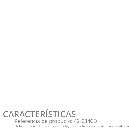
CARACTERÍSTICAS
Referencia de producto: 42-034CD
Hebilla fabricada en latón dorado, cuadrada para cinturón sin clavillo, s