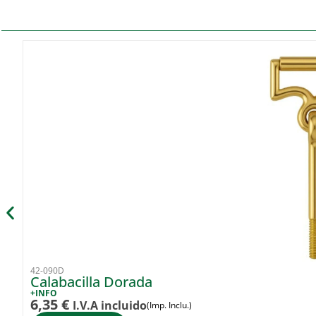
42-090D
Calabacilla Dorada
+INFO
6,35
€
I.V.A incluido
(Imp. Inclu.)