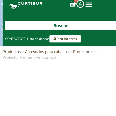
0
ENVIOS
GRATIS
POR
COMPRAS
SUPERIORES
A
CONTACTO
Lista de deseos
Distribuidores
300€*
Productos
>
Accesorios para caballos
>
Protectores
>
Protector Pecherín Anatómico