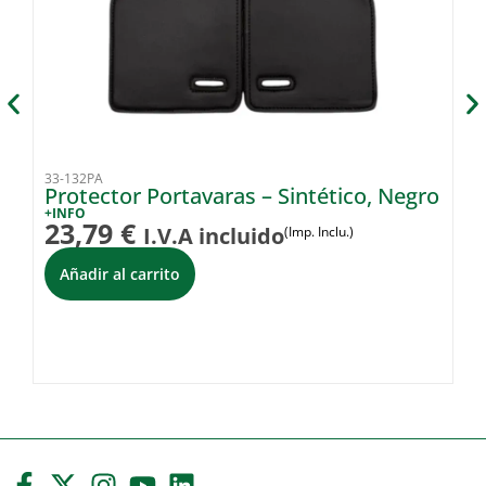
33-132PA
54
Protector Portavaras – Sintético, Negro
P
Si
+INFO
23,79
€
I.V.A incluido
(Imp. Inclu.)
+I
2
Añadir al carrito