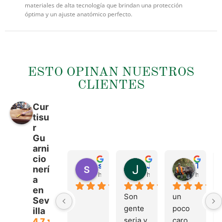
materiales de alta tecnología que brindan una protección
óptima y un ajuste anatómico perfecto.
ESTO OPINAN NUESTROS
CLIENTES
Cur
tisu
r
Gu
arni
cio
sergio castillo
Juan Francisco Navarro Roman
Tonio Martinez
nerí
hace 4 meses
hace 4 meses
hace 4 
a
en
Son 
un 
Sev
gente 
poco 
illa
seria y 
caro 
4.7