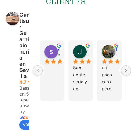
CLIENTES
Cur
tisu
r
Gu
arni
cio
sergio castillo
Juan Francisco Navarro Roman
Tonio Martinez
nerí
hace 4 meses
hace 4 meses
hace 4 
a
en
Son 
un 
Sev
gente 
poco 
illa
seria y 
caro 
4.7
Basado
de 
pero 
en 53
buen 
buen 
reseñas.
trato, 
materi
powered
volver
al
by
emos 
G
o
o
g
l
e
pronto
valóranos en