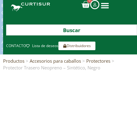
0
ENVIOS
GRATIS
POR
COMPRAS
SUPERIORES
A
CONTACTO
Lista de deseos
Distribuidores
300€*
Productos
>
Accesorios para caballos
>
Protectores
>
Protector Trasero Neopreno – Sintético, Negro