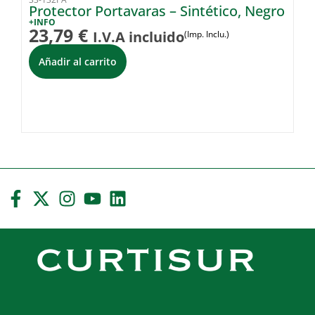
Protector Portavaras – Sintético, Negro
P
+INFO
+I
23,79
€
2
I.V.A incluido
(Imp. Inclu.)
Añadir al carrito