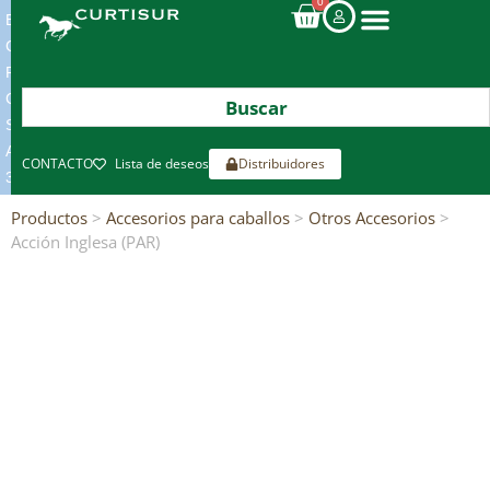
0
ENVIOS
GRATIS
POR
COMPRAS
SUPERIORES
A
CONTACTO
Lista de deseos
Distribuidores
300€*
Productos
>
Accesorios para caballos
>
Otros Accesorios
>
Acción Inglesa (PAR)