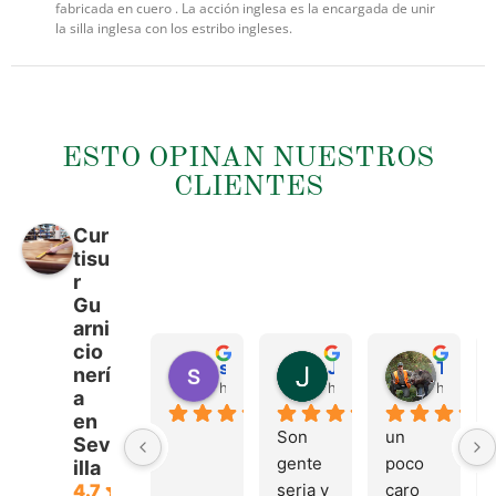
fabricada en cuero . La acción inglesa es la encargada de unir
la silla inglesa con los estribo ingleses.
ESTO OPINAN NUESTROS
CLIENTES
Cur
tisu
r
Gu
arni
cio
sergio castillo
Juan Francisco Navarro Roman
Tonio Martinez
nerí
hace 4 meses
hace 4 meses
hace 4 
a
en
Son 
un 
Sev
gente 
poco 
illa
seria y 
caro 
4.7