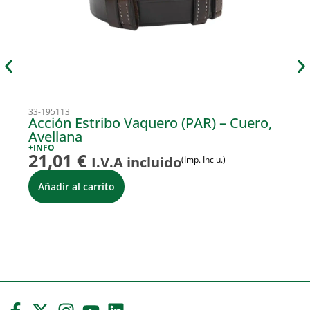
33-195113
33
Acción Estribo Vaquero (PAR) – Cuero,
C
Avellana
+I
4
+INFO
21,01
€
I.V.A incluido
(Imp. Inclu.)
Añadir al carrito