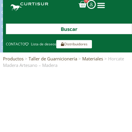
0
ENVIOS
GRATIS
POR
COMPRAS
SUPERIORES
A
CONTACTO
Lista de deseos
Distribuidores
300€*
Productos
>
Taller de Guarnicionería
>
Materiales
> Horcate
Madera Artesano – Madera