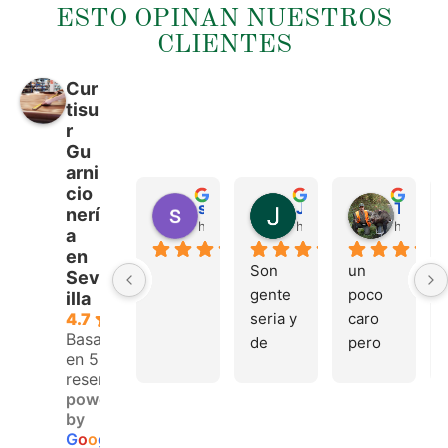
ESTO OPINAN NUESTROS
CLIENTES
Cur
tisu
r
Gu
arni
cio
sergio castillo
Juan Francisco Navarro Roman
Tonio Martinez
nerí
hace 4 meses
hace 4 meses
hace 4 
a
en
Son 
un 
Sev
gente 
poco 
illa
seria y 
caro 
4.7
Basado
de 
pero 
en 53
buen 
buen 
reseñas.
trato, 
materi
powered
volver
al
by
emos 
G
o
o
g
l
e