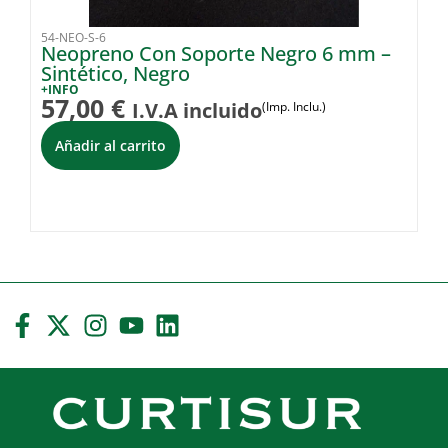
54-NEO-S-6
49
Neopreno Con Soporte Negro 6 mm –
H
Sintético, Negro
+I
8
+INFO
57,00
€
I.V.A incluido
(Imp. Inclu.)
i
Añadir al carrito