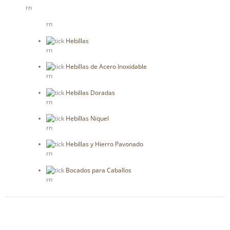
rn
rn
Hebillas
rn
Hebillas de Acero Inoxidable
rn
Hebillas Doradas
rn
Hebillas Niquel
rn
Hebillas y Hierro Pavonado
rn
Bocados para Caballos
rn