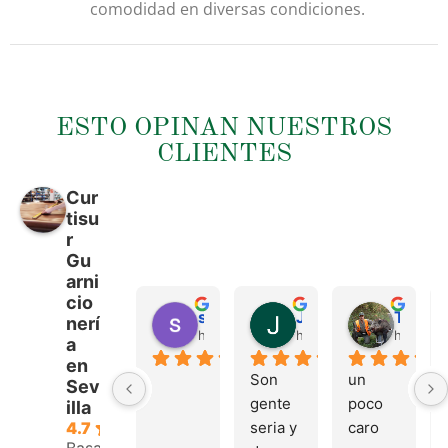
comodidad en diversas condiciones.
ESTO OPINAN NUESTROS
CLIENTES
Cur
tisu
r
Gu
arni
cio
sergio castillo
Juan Francisco Navarro Roman
Tonio Martinez
nerí
hace 4 meses
hace 4 meses
hace 4 
a
en
Son 
un 
Sev
gente 
poco 
illa
seria y 
caro 
4.7