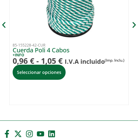
85-155228-42-CUR
54
Cuerda Poli 4 Cabos
N
Si
+INFO
0,96
€
-
1,05
€
I.V.A incluido
(Imp. Inclu.)
+I
5
Seleccionar opciones