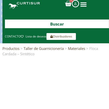
0
ENVIOS
GRATIS
POR
COMPRAS
SUPERIORES
A
CONTACTO
Lista de deseos
Distribuidores
300€*
Productos
>
Taller de Guarnicionería
>
Materiales
> Floca
Cardada – Sintético