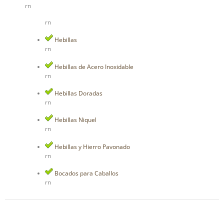
rn
rn
Hebillas
rn
Hebillas de Acero Inoxidable
rn
Hebillas Doradas
rn
Hebillas Niquel
rn
Hebillas y Hierro Pavonado
rn
Bocados para Caballos
rn