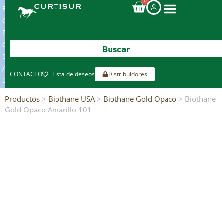
0
ENVIOS
GRATIS
POR
COMPRAS
SUPERIORES
A
CONTACTO
Lista de deseos
Distribuidores
300€*
Productos
>
Biothane USA
>
Biothane Gold Opaco
> Biothane
Gold Opaco Amarillo 101