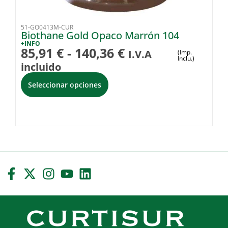
51-GO0413M-CUR
51
Biothane Gold Opaco Marrón 104
B
+INFO
+I
85,91
€
-
140,36
€
7
I.V.A
(Imp.
Inclu.)
incluido
i
Seleccionar opciones