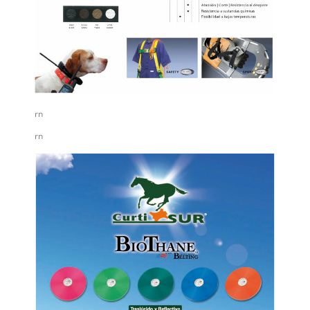
rn
rn