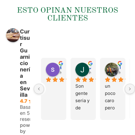
ESTO OPINAN NUESTROS
CLIENTES
Cur
tisu
r
Gu
arni
cio
sergio castillo
Juan Francisco Navarro Roman
Tonio Martinez
nerí
hace 4 meses
hace 4 meses
hace 4 
a
en
Son 
un 
Sev
gente 
poco 
illa
seria y 
caro 
4.7
Basado
de 
pero 
en 53
buen 
buen 
reseñas.
trato, 
materi
powered
volver
al
by