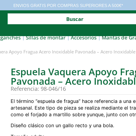
ENVIOS GRATIS POR COMPRAS SUPERIORES A 500€*
nganches
Sillas de montar
Accesorios
Mantas de Gr
era Apoyo Fragua Acero Inoxidable Pavonada – Acero Inoxidabl
Espuela Vaquera Apoyo Fra
Pavonada – Acero Inoxidab
Referencia: 98-046/16
El término “espuela de fragua” hace referencia a una 
artesanal. Este tipo de pieza se realiza mediante el tr
como el forjado a martillo sobre yunque, junto con otro
Diseño clásico con un gallo recto y una bola.