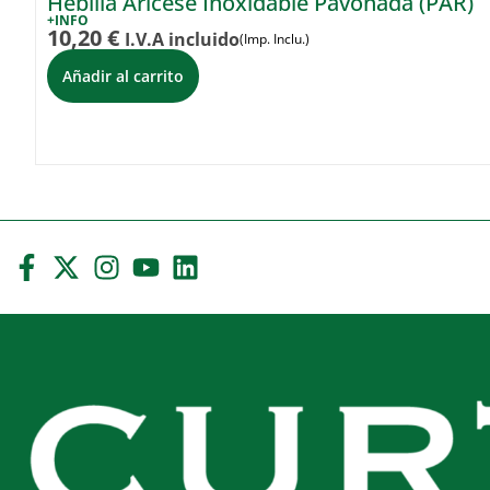
Hebilla Aricese Inoxidable Pavonada (PAR)
+INFO
10,20
€
I.V.A incluido
(Imp. Inclu.)
Añadir al carrito