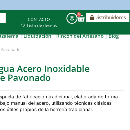
0
Distribuidores
CONTACTO
Lista de deseos
azalema
Liquidación
Rincón del Artesano
Blog
e Pavonado
gua Acero Inoxidable
le Pavonado
espuela de fabricación tradicional, elaborada de forma
abajo manual del acero, utilizando técnicas clásicas
s útiles propios de la herrería tradicional.