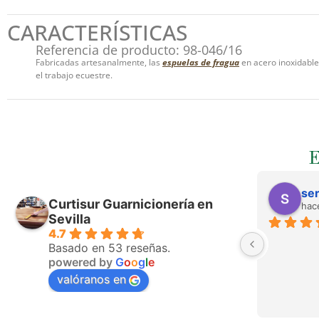
CARACTERÍSTICAS
Referencia de producto: 98-046/16
Fabricadas artesanalmente, las
espuelas de fragua
en acero inoxidable
el trabajo ecuestre.
ser
Curtisur Guarnicionería en
hac
Sevilla
4.7
Basado en 53 reseñas.
powered by
G
o
o
g
l
e
valóranos en