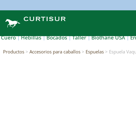
Cuero
Hebillas
Bocados
Taller
Biothane USA
E
Productos
>
Accesorios para caballos
>
Espuelas
> Espuela Vaqu