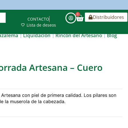
0
Distribuidores
CONTACTO
Lista de deseos
azalema
Liquidación
Rincón del Artesano
Blog
Forrada Artesana – Cuero
Artesana con piel de primera calidad. Los pilares son
de la muserola de la cabezada.