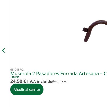
68-048F/2
Muserola 2 Pasadores Forrada Artesana – 
+INFO
24,50
€
I.V.A incluido
(Imp. Inclu.)
Añadir al carrito