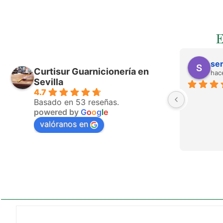
ser
Curtisur Guarnicionería en
hac
Sevilla
4.7
Basado en 53 reseñas.
powered by
G
o
o
g
l
e
valóranos en