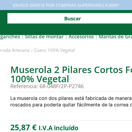
ENVIOS GRATIS POR COMPRAS SUPERIORES A 500€*
nganches
Sillas de montar
Accesorios
Mantas de Gr
orrada Artesana – Cuero 100% Vegetal
Muserola 2 Pilares Cortos 
100% Vegetal
Referencia: 68-048F/2P-P2746
La muserola con dos pilares está fabricada de manera 
roscados para poderla quitar fácilmente de la correa 
25,87
€
I.V.A incluido