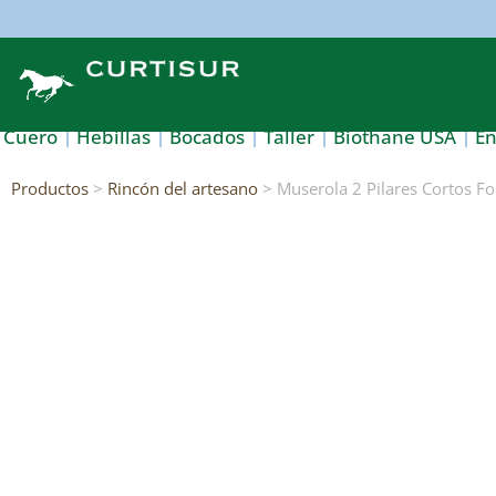
Cuero
Hebillas
Bocados
Taller
Biothane USA
E
Productos
>
Rincón del artesano
> Muserola 2 Pilares Cortos F