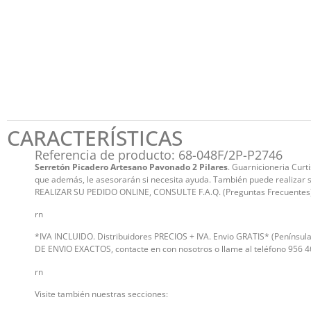
CARACTERÍSTICAS
Referencia de producto: 68-048F/2P-P2746
Serretón Picadero Artesano Pavonado 2 Pilares
. Guarnicioneria Curt
que además, le asesorarán si necesita ayuda. También puede realizar su
REALIZAR SU PEDIDO ONLINE, CONSULTE F.A.Q. (Preguntas Frecuentes
rn
*IVA INCLUIDO. Distribuidores PRECIOS + IVA. Envio GRATIS* (Península
DE ENVIO EXACTOS, contacte en con nosotros o llame al teléfono 956 4
rn
Visite también nuestras secciones: