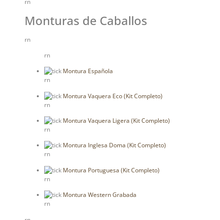
rn
Monturas de Caballos
rn
rn
Montura Española
rn
Montura Vaquera Eco (Kit Completo)
rn
Montura Vaquera Ligera (Kit Completo)
rn
Montura Inglesa Doma (Kit Completo)
rn
Montura Portuguesa (Kit Completo)
rn
Montura Western Grabada
rn
rn