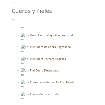
rn
Cueros y Pieles
rn
rn
Hojas Cuero Vaquetilla Engrasada
rn
Piel Cuero de Cabra Engrasada
rn
Piel Cuero Ternera Engrasa
rn
Piel Cuero Desfaldado
rn
Cuero Falda Vaquetilla Corcheada
rn
Crupón Serraje Crudo
rn