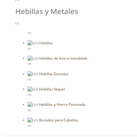
Hebillas y Metales
rn
rn
Hebillas
rn
Hebillas de Acero Inoxidable
rn
Hebillas Doradas
rn
Hebillas Niquel
rn
Hebillas y Hierro Pavonado
rn
Bocados para Caballos
rn