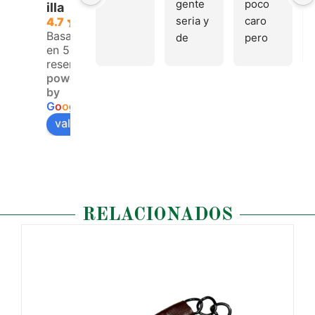
gente 
poco 
illa
seria y 
caro 
4.7
Basado
de 
pero 
en 53
buen 
buen 
reseñas.
trato, 
materi
powered
volver
al
by
emos 
G
o
o
g
l
e
pronto
valóranos en
RELACIONADOS