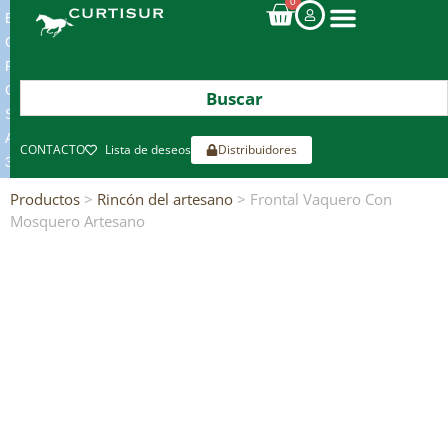
0
ENVIOS
GRATIS
POR
COMPRAS
SUPERIORES
A
CONTACTO
Lista de deseos
Distribuidores
300€*
Productos
>
Rincón del artesano
> Frontal Vaquero Con
Mosquero Artesano