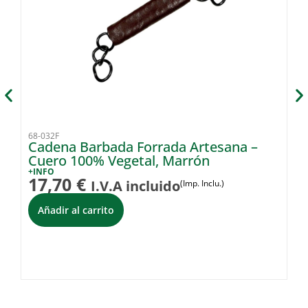
68-032F
68
Cadena Barbada Forrada Artesana –
C
Cuero 100% Vegetal, Marrón
p
+INFO
+I
17,70
€
4
I.V.A incluido
(Imp. Inclu.)
Añadir al carrito