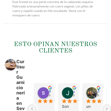
Este frontal es una parte concreta de la cabezada vaquera.
Fabricado artesanalmente con cuero vegetal, con piñas de
cuero y zepelín cosido en hilo encabado. Viene con el
mosquero de cuero.
ESTO OPINAN NUESTROS
CLIENTES
Cur
tisu
r
Gu
arni
cio
sergio castillo
Juan Francisco Navarro Roman
Tonio Martinez
nerí
hace 4 meses
hace 4 meses
hace 4 
a
en
Son 
un 
Sev