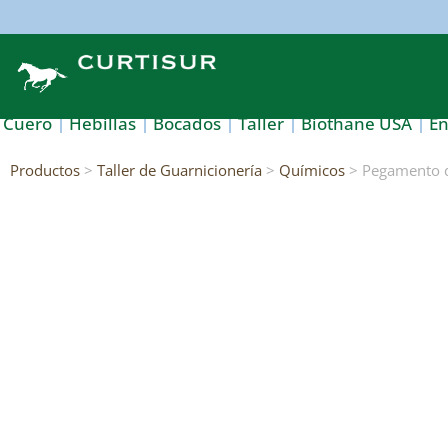
Cuero
Hebillas
Bocados
Taller
Biothane USA
E
Productos
>
Taller de Guarnicionería
>
Químicos
> Pegamento d