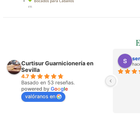
Bocados para Caballos
rn
ser
Curtisur Guarnicionería en
hac
Sevilla
4.7
Basado en 53 reseñas.
powered by
G
o
o
g
l
e
valóranos en