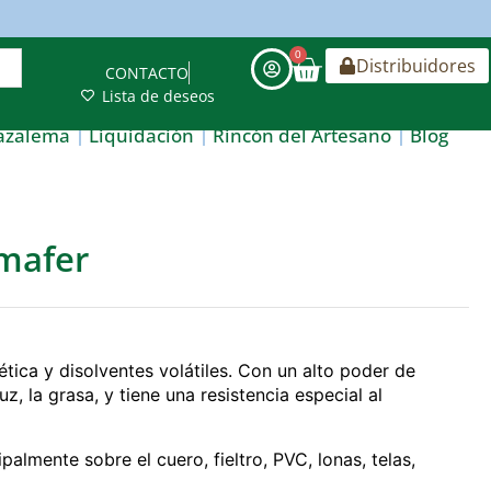
0
Distribuidores
CONTACTO
Lista de deseos
azalema
Liquidación
Rincón del Artesano
Blog
mafer
ética y disolventes volátiles. Con un alto poder de
uz, la grasa, y tiene una resistencia especial al
almente sobre el cuero, fieltro, PVC, lonas, telas,