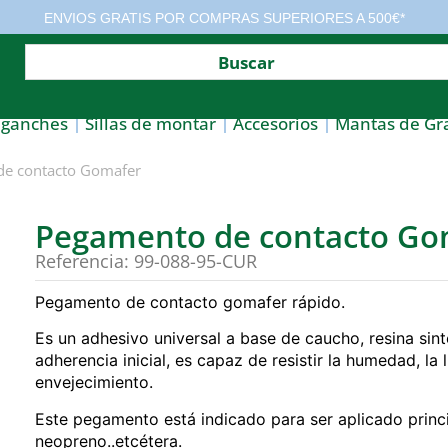
ENVIOS GRATIS POR COMPRAS SUPERIORES A 500€*
nganches
Sillas de montar
Accesorios
Mantas de Gr
e contacto Gomafer
Pegamento de contacto Go
Referencia: 99-088-95-CUR
Pegamento de contacto gomafer rápido.
Es un adhesivo universal a base de caucho, resina sint
adherencia inicial, es capaz de resistir la humedad, la l
envejecimiento.
Este pegamento está indicado para ser aplicado princip
neopreno..etcétera.