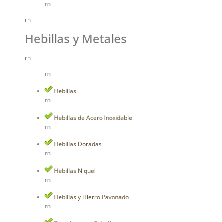
rn
rn
Hebillas y Metales
rn
rn
Hebillas
rn
Hebillas de Acero Inoxidable
rn
Hebillas Doradas
rn
Hebillas Niquel
rn
Hebillas y Hierro Pavonado
rn