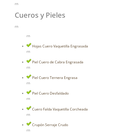
rn
Cueros y Pieles
rn
rn
Hojas Cuero Vaquetilla Engrasada
rn
Piel Cuero de Cabra Engrasada
rn
Piel Cuero Ternera Engrasa
rn
Piel Cuero Desfaldado
rn
Cuero Falda Vaquetilla Corcheada
rn
Crupón Serraje Crudo
rn