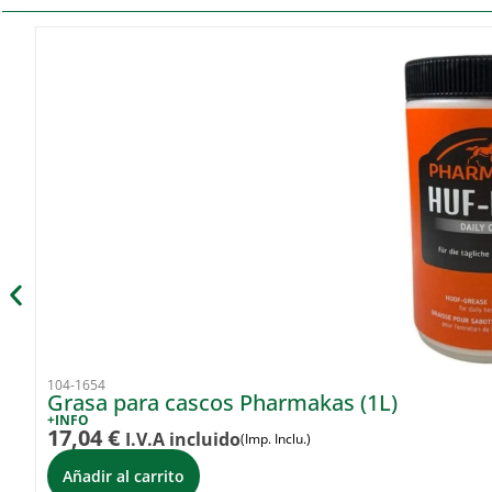
104-1654
Grasa para cascos Pharmakas (1L)
+INFO
17,04
€
I.V.A incluido
(Imp. Inclu.)
Añadir al carrito