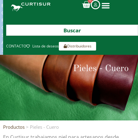
0
ENVIOS
GRATIS
POR
COMPRAS
SUPERIORES
A
CONTACTO
Lista de deseos
Distribuidores
300€*
Pieles - Cuero
Productos
> Pieles - Cuero
En Curtisur trabajamos piel para artesanos desde