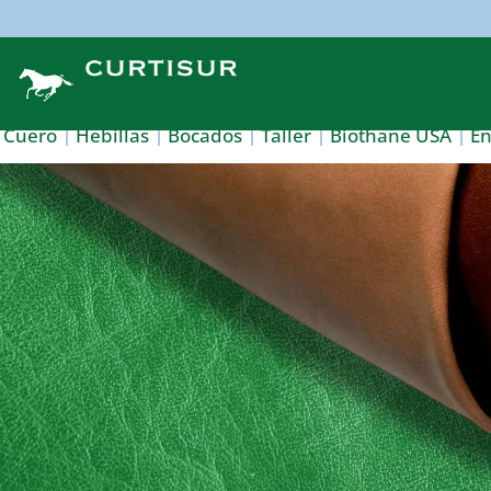
Cuero
Hebillas
Bocados
Taller
Biothane USA
E