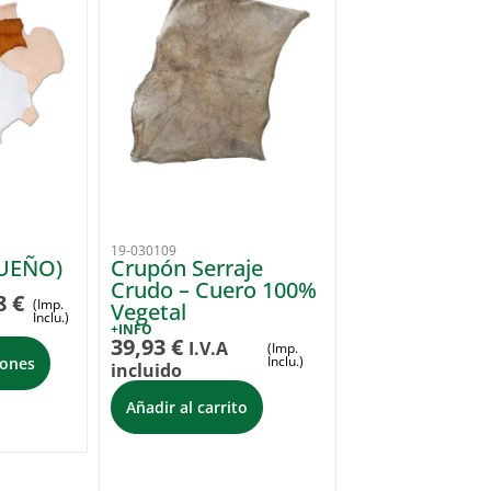
19-030109
UEÑO)
Crupón Serraje
Crudo – Cuero 100%
8
€
(Imp.
Vegetal
Inclu.)
+INFO
39,93
€
I.V.A
(Imp.
Inclu.)
iones
incluido
Añadir al carrito