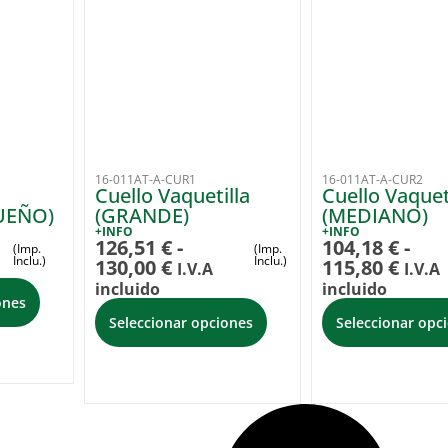
16-011AT-A-CUR1
16-011AT-A-CUR2
Cuello Vaquetilla
Cuello Vaquet
QUEÑO)
(GRANDE)
(MEDIANO)
+INFO
+INFO
126,51
€
-
104,18
€
-
(Imp.
(Imp.
Inclu.)
Inclu.)
130,00
€
115,80
€
I.V.A
I.V.A
incluido
incluido
ones
Seleccionar opciones
Seleccionar opc