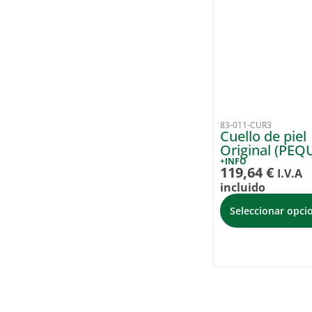
83-011-CUR3
Cuello de piel
Original (PE
+INFO
119,64
€
I.V.A
incluido
Seleccionar opci