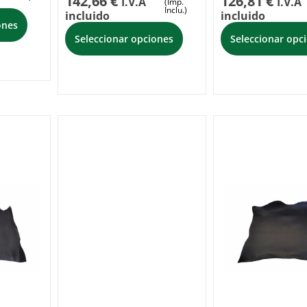
142,66
€
126,81
€
I.V.A
I.V.A
(Imp.
Inclu.)
incluido
incluido
ones
Seleccionar opciones
Seleccionar opc