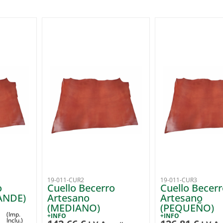
19-011-CUR2
19-011-CUR3
o
Cuello Becerro
Cuello Becer
ANDE)
Artesano
Artesano
(MEDIANO)
(PEQUEÑO)
(Imp.
+INFO
+INFO
Inclu.)