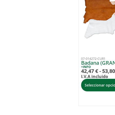
07-014272-CUR1
Badana (GRA
+INFO
42,47
€
-
53,8
I.V.A incluido
Seleccionar opci