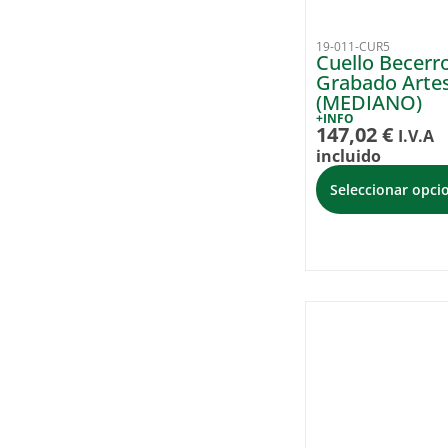
19-011-CUR5
Cuello Becerr
Grabado Arte
(MEDIANO)
+INFO
147,02
€
I.V.A
incluido
Seleccionar opci