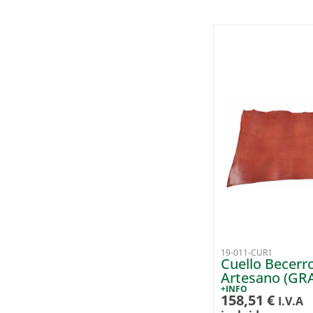
19-011-CUR1
Cuello Becerr
Artesano (GR
+INFO
158,51
€
I.V.A