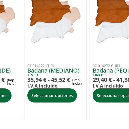
07-014272-CUR2
07-014272-CUR3
NDE)
Badana (MEDIANO)
Badana (PEQ
+INFO
+INFO
0
€
35,94
€
-
45,52
€
29,40
€
-
41,3
(Imp.
(Imp.
Inclu.)
Inclu.)
I.V.A incluido
I.V.A incluido
ones
Seleccionar opciones
Seleccionar opc