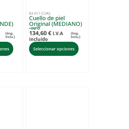
83-011-CUR2
Cuello de piel
ANDE)
Original (MEDIANO)
+INFO
134,60
€
I.V.A
(Imp.
(Imp.
Inclu.)
Inclu.)
incluido
iones
Seleccionar opciones