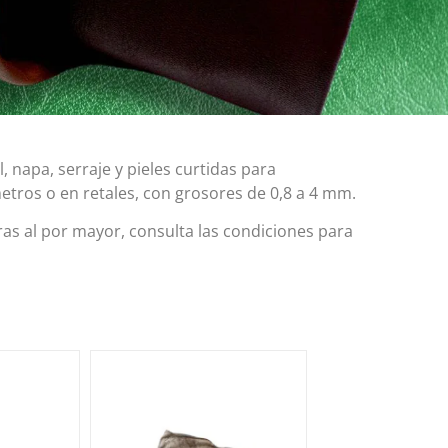
 napa, serraje y pieles curtidas para
etros o en retales, con grosores de 0,8 a 4 mm.
ras al por mayor, consulta las condiciones para