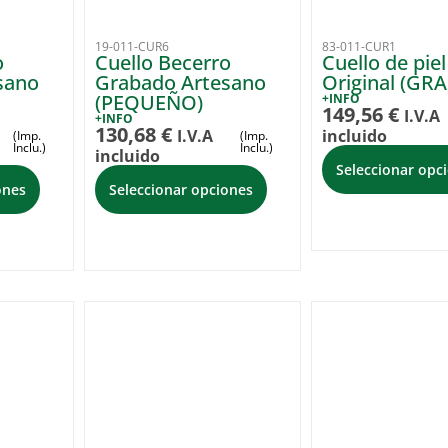
19-011-CUR6
83-011-CUR1
o
Cuello Becerro
Cuello de piel
sano
Grabado Artesano
Original (GR
(PEQUEÑO)
+INFO
149,56
€
I.V.A
+INFO
130,68
€
I.V.A
incluido
(Imp.
(Imp.
Inclu.)
Inclu.)
incluido
Seleccionar opc
ones
Seleccionar opciones