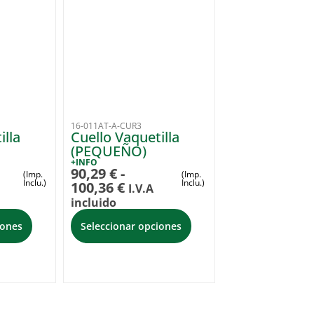
16-011AT-A-CUR3
illa
Cuello Vaquetilla
(PEQUEÑO)
+INFO
90,29
€
-
(Imp.
(Imp.
Inclu.)
Inclu.)
100,36
€
I.V.A
incluido
iones
Seleccionar opciones