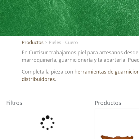
Productos
> Pieles - Cuero
En Curtisur trabajamos piel para artesanos desde n
marroquinería, guarnicionería y talabartería. Pue
Completa la pieza con
herramientas de guarnicio
distribuidores
.
Filtros
Productos