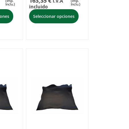
163,35
€
I.V.A
(Imp.
(Imp.
Inclu.)
Inclu.)
incluido
iones
Seleccionar opciones