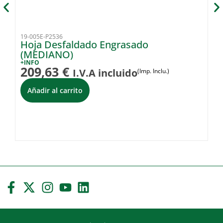
19-005E-P2536
02
Hoja Desfaldado Engrasado
C
(MEDIANO)
(
+INFO
+I
209,63
€
6
I.V.A incluido
(Imp. Inclu.)
Añadir al carrito