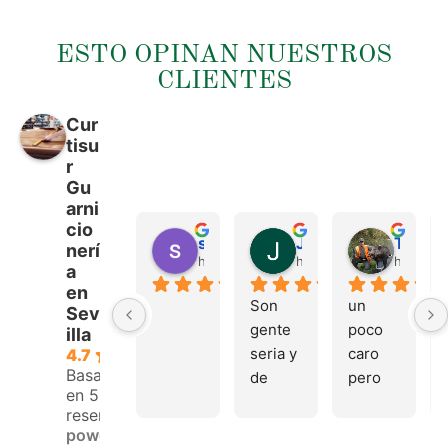
ESTO OPINAN NUESTROS
CLIENTES
Cur
tisu
r
Gu
arni
cio
sergio castillo
Juan Francisco Navarro Roman
Tonio Martinez
nerí
hace 4 meses
hace 4 meses
hace 4 
a
en
Son 
un 
Sev
gente 
poco 
illa
seria y 
caro 
4.7
Basado
de 
pero 
en 53
buen 
buen 
reseñas.
trato, 
materi
powered