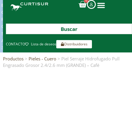
0
ENVIOS
GRATIS
POR
COMPRAS
SUPERIORES
A
CONTACTO
Lista de deseos
Distribuidores
300€*
Productos
>
Pieles - Cuero
> Piel Serraje Hidrofugado Pull
Engrasado Grosor 2.4/2.6 mm (GRANDE) – Café