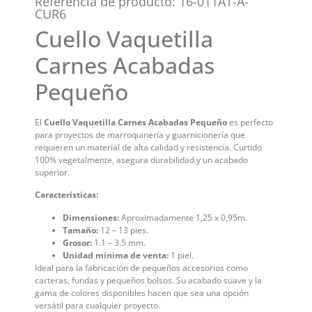
Referencia de producto: 16-011AT-A-
CUR6
Cuello Vaquetilla
Carnes Acabadas
Pequeño
El
Cuello Vaquetilla Carnes Acabadas Pequeño
es perfecto
para proyectos de marroquinería y guarnicionería que
requieren un material de alta calidad y resistencia. Curtido
100% vegetalmente, asegura durabilidad y un acabado
superior.
Características:
Dimensiones:
Aproximadamente 1,25 x 0,95m.
Tamaño:
12 – 13 pies.
Grosor:
1.1 – 3.5 mm.
Unidad mínima de venta:
1 piel.
Ideal para la fabricación de pequeños accesorios como
carteras, fundas y pequeños bolsos. Su acabado suave y la
gama de colores disponibles hacen que sea una opción
versátil para cualquier proyecto.