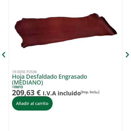
19-005E-P2536
07
Hoja Desfaldado Engrasado
B
(MEDIANO)
+I
2
+INFO
209,63
€
I.V.A incluido
(Imp. Inclu.)
i
Añadir al carrito