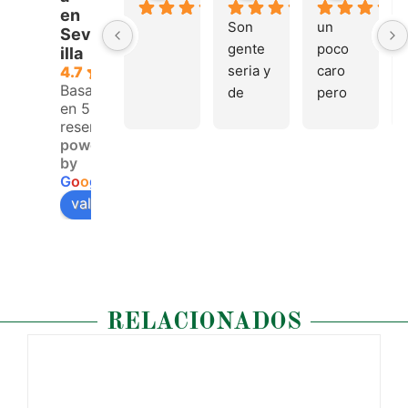
en
Son 
un 
Sev
gente 
poco 
illa
seria y 
caro 
4.7
Basado
de 
pero 
en 53
buen 
buen 
reseñas.
trato, 
materi
powered
volver
al
by
emos 
G
o
o
g
l
e
pronto
valóranos en
RELACIONADOS