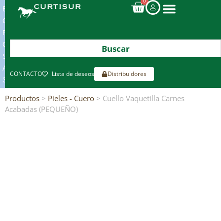
0
ENVIOS
GRATIS
POR
COMPRAS
SUPERIORES
A
CONTACTO
Lista de deseos
Distribuidores
300€*
Productos
>
Pieles - Cuero
> Cuello Vaquetilla Carnes
Acabadas (PEQUEÑO)