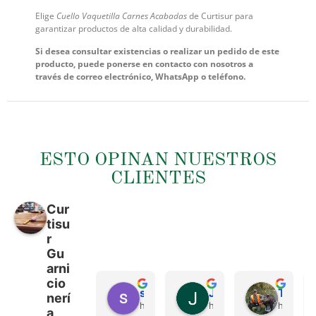
Elige
Cuello Vaquetilla Carnes Acabadas
de Curtisur para
garantizar productos de alta calidad y durabilidad.
Si desea consultar existencias o realizar un pedido de este
producto, puede ponerse en contacto con nosotros a
través de correo electrónico, WhatsApp o teléfono.
ESTO OPINAN NUESTROS
CLIENTES
Cur
tisu
r
Gu
arni
cio
sergio castillo
Juan Francisco Navarro Roman
Tonio Martinez
nerí
hace 4 meses
hace 4 meses
hace 4 
a