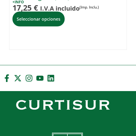
+INFO
+I
17,25
€
3
I.V.A incluido
(Imp. Inclu.)
Seleccionar opciones