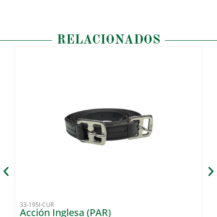
RELACIONADOS
33-195I-CUR
33
Acción Inglesa (PAR)
C