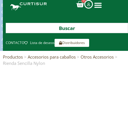
0
ENVIOS
GRATIS
POR
COMPRAS
SUPERIORES
A
CONTACTO
Lista de deseos
Distribuidores
300€*
Productos
>
Accesorios para caballos
>
Otros Accesorios
>
Rienda Sencilla Nylon