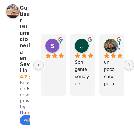
Cur
tisu
r
Gu
arni
cio
sergio castillo
Juan Francisco Navarro Roman
Tonio Martinez
nerí
hace 4 meses
hace 4 meses
hace 4 
a
en
Son 
un 
Sev
gente 
poco 
illa
seria y 
caro 
4.7
Basado
de 
pero 
en 53
buen 
buen 
reseñas.
trato, 
materi
powered
volver
al
by
emos 
G
o
o
g
l
e
pronto
valóranos en