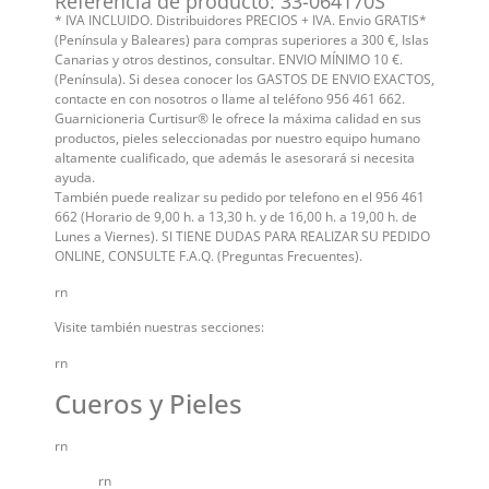
Referencia de producto: 33-064170S
* IVA INCLUIDO. Distribuidores PRECIOS + IVA. Envio GRATIS*
(Península y Baleares) para compras superiores a 300 €, Islas
Canarias y otros destinos, consultar. ENVIO MÍNIMO 10 €.
(Península). Si desea conocer los GASTOS DE ENVIO EXACTOS,
contacte en con nosotros o llame al teléfono 956 461 662.
Guarnicioneria Curtisur® le ofrece la máxima calidad en sus
productos, pieles seleccionadas por nuestro equipo humano
altamente cualificado, que además le asesorará si necesita
ayuda.
También puede realizar su pedido por telefono en el 956 461
662 (Horario de 9,00 h. a 13,30 h. y de 16,00 h. a 19,00 h. de
Lunes a Viernes). SI TIENE DUDAS PARA REALIZAR SU PEDIDO
ONLINE, CONSULTE F.A.Q. (Preguntas Frecuentes).
rn
Visite también nuestras secciones:
rn
Cueros y Pieles
rn
rn