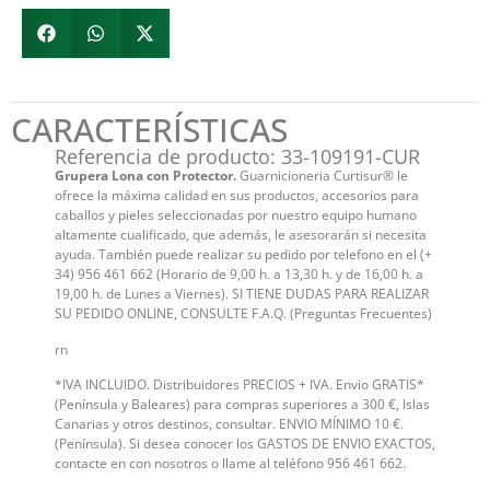
CARACTERÍSTICAS
Referencia de producto: 33-109191-CUR
Grupera Lona con Protector.
Guarnicioneria Curtisur® le
ofrece la máxima calidad en sus productos, accesorios para
caballos y pieles seleccionadas por nuestro equipo humano
altamente cualificado, que además, le asesorarán si necesita
ayuda. También puede realizar su pedido por telefono en el (+
34) 956 461 662 (Horario de 9,00 h. a 13,30 h. y de 16,00 h. a
19,00 h. de Lunes a Viernes). SI TIENE DUDAS PARA REALIZAR
SU PEDIDO ONLINE, CONSULTE F.A.Q. (Preguntas Frecuentes)
rn
*IVA INCLUIDO. Distribuidores PRECIOS + IVA. Envio GRATIS*
(Península y Baleares) para compras superiores a 300 €, Islas
Canarias y otros destinos, consultar. ENVIO MÍNIMO 10 €.
(Península). Si desea conocer los GASTOS DE ENVIO EXACTOS,
contacte en con nosotros o llame al teléfono 956 461 662.