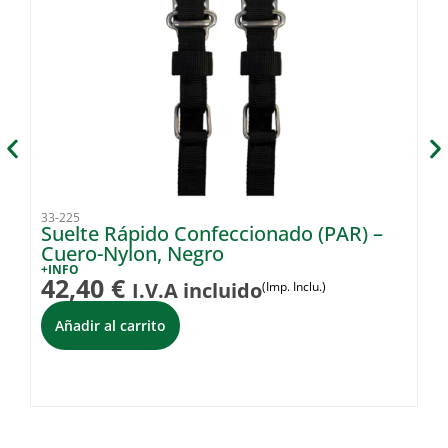
33-225
33
Suelte Rápido Confeccionado (PAR) –
R
Cuero-Nylon, Negro
+I
1
+INFO
42,40
€
I.V.A incluido
(Imp. Inclu.)
Añadir al carrito