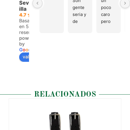
Son 
un 
Sev
gente 
poco 
illa
seria y 
caro 
4.7
Basado
de 
pero 
en 53
buen 
buen 
reseñas.
trato, 
materi
powered
volver
al
by
emos 
G
o
o
g
l
e
pronto
valóranos en
RELACIONADOS