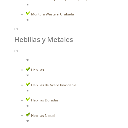
rn
Montura Western Grabada
rn
rn
Hebillas y Metales
rn
rn
Hebillas
rn
Hebillas de Acero Inoxidable
rn
Hebillas Doradas
rn
Hebillas Niquel
rn