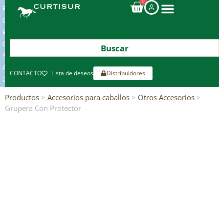
0
ENVIOS
GRATIS
POR
COMPRAS
SUPERIORES
A
CONTACTO
Lista de deseos
Distribuidores
300€*
Productos
>
Accesorios para caballos
>
Otros Accesorios
>
Grupera Con Protector