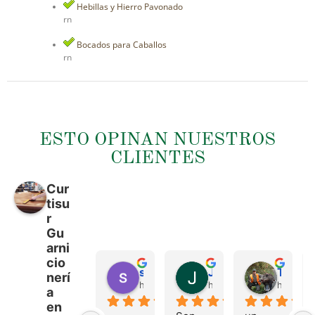
Hebillas y Hierro Pavonado
rn
Bocados para Caballos
rn
ESTO OPINAN NUESTROS
CLIENTES
Cur
tisu
r
Gu
arni
cio
sergio castillo
Juan Francisco Navarro Roman
Tonio Martinez
nerí
hace 4 meses
hace 4 meses
hace 4 
a
en