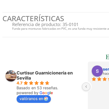
CARACTERÍSTICAS
Referencia de producto: 35-0101
Funda para monturas fabricadas en PVC, es una funda muy resistente 
ser
Curtisur Guarnicionería en
hac
Sevilla
4.7
Basado en 53 reseñas.
powered by
G
o
o
g
l
e
valóranos en