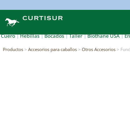
Cuero
Hebillas
Bocados
Taller
Biothane USA
E
Productos
>
Accesorios para caballos
>
Otros Accesorios
> Fund