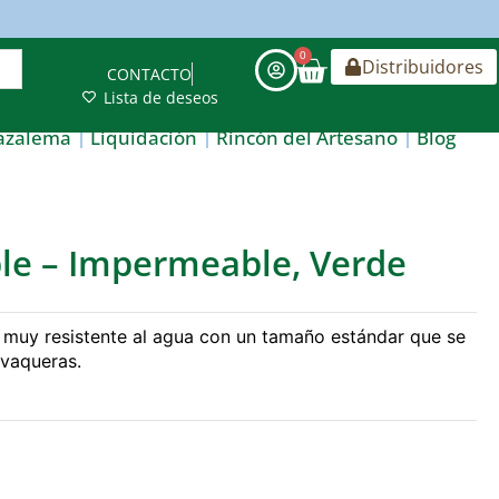
0
Distribuidores
CONTACTO
Lista de deseos
azalema
Liquidación
Rincón del Artesano
Blog
e – Impermeable, Verde
 muy resistente al agua con un tamaño estándar que se
s vaqueras.