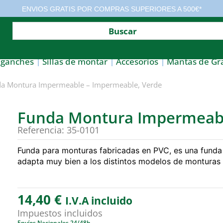
ENVIOS GRATIS POR COMPRAS SUPERIORES A 500€*
nganches
Sillas de montar
Accesorios
Mantas de Gr
a Montura Impermeable – Impermeable, Verde
Funda Montura Impermeabl
Referencia: 35-0101
Funda para monturas fabricadas en PVC, es una funda
adapta muy bien a los distintos modelos de montura
14,40
€
I.V.A incluido
Impuestos incluidos
Envíos Nacionales 24/48h