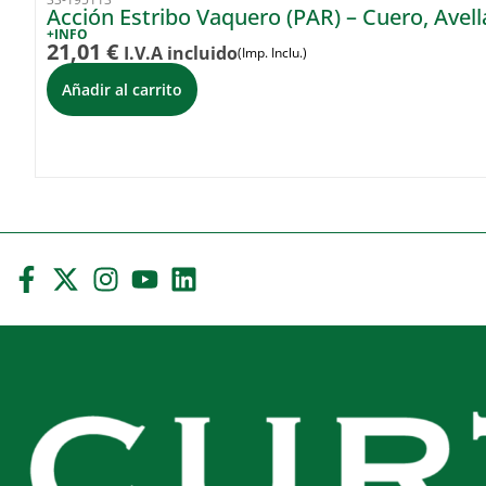
Acción Estribo Vaquero (PAR) – Cuero, Avel
+INFO
21,01
€
I.V.A incluido
(Imp. Inclu.)
Añadir al carrito