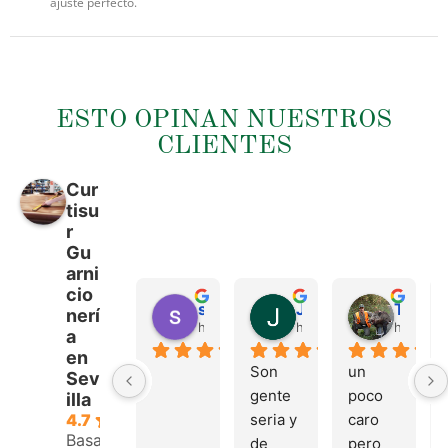
ajuste perfecto.
ESTO OPINAN NUESTROS
CLIENTES
Cur
tisu
r
Gu
arni
cio
sergio castillo
Juan Francisco Navarro Roman
Tonio Martinez
nerí
hace 4 meses
hace 4 meses
hace 4 
a
en
Son 
un 
Sev
gente 
poco 
illa
seria y 
caro 
4.7
Basado
de 
pero 