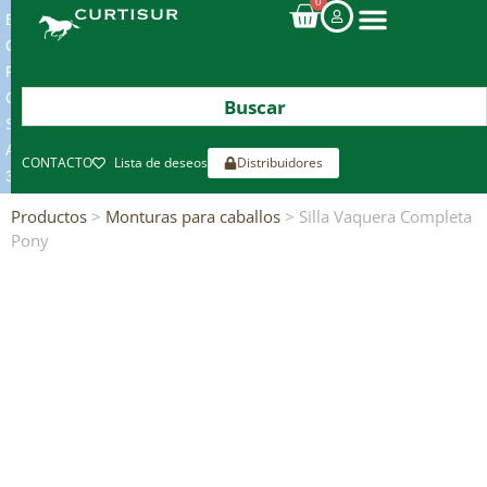
0
ENVIOS
GRATIS
POR
COMPRAS
SUPERIORES
A
CONTACTO
Lista de deseos
Distribuidores
300€*
Productos
>
Monturas para caballos
> Silla Vaquera Completa
Pony