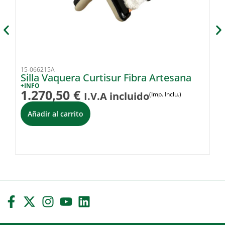
15-066215A
89
Silla Vaquera Curtisur Fibra Artesana
S
+INFO
+I
1.270,50
€
2
I.V.A incluido
(Imp. Inclu.)
Añadir al carrito