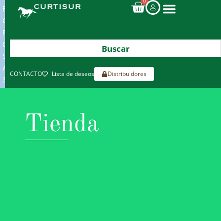
0
ENVIOS
GRATIS
POR
COMPRAS
SUPERIORES
A
CONTACTO
Lista de deseos
Distribuidores
300€*
Tienda