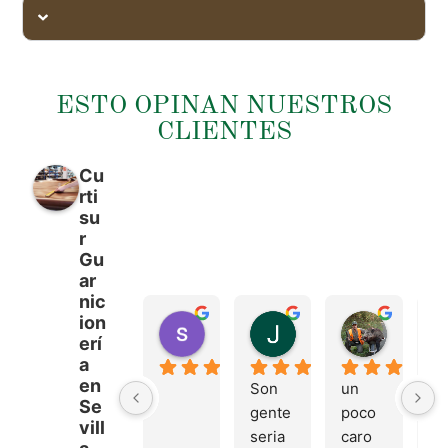
ESTO OPINAN NUESTROS
CLIENTES
Cu
rti
su
r
Gu
ar
nic
ion
sergio castillo
Juan Francisco Na
Tonio M
erí
hace 4 meses
hace 4 meses
hace 4 m
a
en
Son 
un 
Tr
Se
gente 
poco 
mu
vill
seria 
caro 
bu