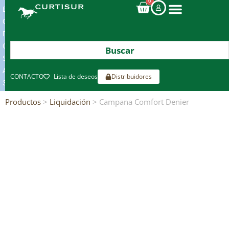
0
ENVIOS
GRATIS
POR
COMPRAS
SUPERIORES
A
CONTACTO
Lista de deseos
Distribuidores
300€*
Productos
>
Liquidación
> Campana Comfort Denier