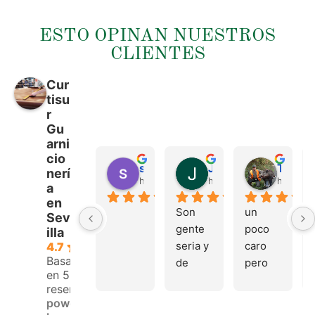
ESTO OPINAN NUESTROS
CLIENTES
Cur
tisu
r
Gu
arni
cio
sergio castillo
Juan Francisco Navarro Roman
Tonio Martinez
nerí
hace 4 meses
hace 4 meses
hace 4 
a
en
Son 
un 
Sev
gente 
poco 
illa
seria y 
caro 
4.7
Basado
de 
pero 
en 53
buen 
buen 
reseñas.
trato, 
materi
powered
volver
al