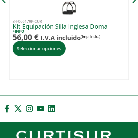
34-066179K-CUR
34
Kit Equipación Silla Inglesa Doma
Ki
+INFO
+I
56,00
€
5
I.V.A incluido
(Imp. Inclu.)
Seleccionar opciones