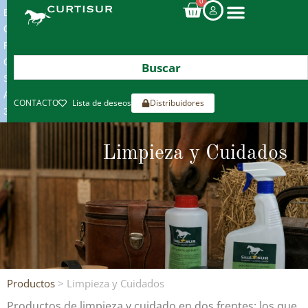
0
ENVIOS
GRATIS
POR
COMPRAS
SUPERIORES
A
CONTACTO
Lista de deseos
Distribuidores
300€*
Limpieza y Cuidados
Productos
> Limpieza y Cuidados
Productos de limpieza y cuidado en dos frentes: los que