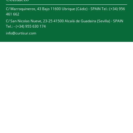
C/ Marroquineros, 43 Bajo 11600 Ubrique (Cádiz) - SPAIN Tel.: (+34) 956
461 662
C/ San Nicolas Nueve, 23-25 41500 Alcalá de Guadaira (Sevilla) - SPAIN
Tel.: - (+34) 955 630 174
info@curtisur.com