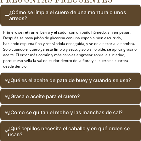
PREGUNTAS FRECUENTES
¿Cómo se limpia el cuero de una montura o unos
arreos?
Primero se retiran el barro y el sudor con un paño húmedo, sin empapar.
Después se pasa jabón de glicerina con una esponja bien escurrida,
haciendo espuma fina y retirándola enseguida, y se deja secar a la sombra.
Solo cuando el cuero ya está limpio y seco, y solo si lo pide, se aplica grasa o
aceite. El error más común y más caro es engrasar sobre la suciedad,
porque eso sella la sal del sudor dentro de la fibra y el cuero se cuartea
desde dentro.
¿Qué es el aceite de pata de buey y cuándo se usa?
¿Grasa o aceite para el cuero?
¿Cómo se quitan el moho y las manchas de sal?
¿Qué cepillos necesita el caballo y en qué orden se
usan?