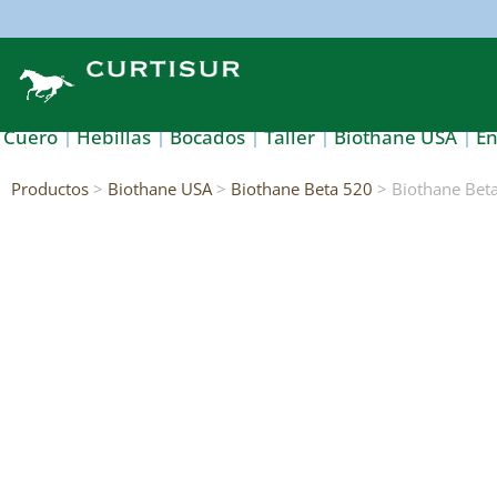
Cuero
Hebillas
Bocados
Taller
Biothane USA
E
Productos
>
Biothane USA
>
Biothane Beta 520
> Biothane Bet