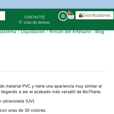
0
Distribuidores
CONTACTO
Lista de deseos
azalema
Liquidación
Rincón del Artesano
Blog
de material PVC y tiene una apariencia muy similar al
 llegando a ser el acabado más versátil de BioThane.
 ultravioleta (UV).
con unas de 30 colores.