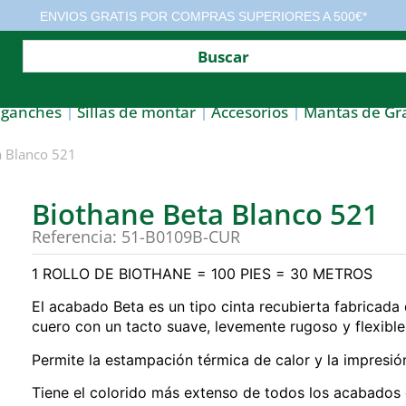
ENVIOS GRATIS POR COMPRAS SUPERIORES A 500€*
nganches
Sillas de montar
Accesorios
Mantas de Gr
a Blanco 521
Biothane Beta Blanco 521
Referencia: 51-B0109B-CUR
1 ROLLO DE BIOTHANE = 100 PIES = 30 METROS
El acabado Beta es un tipo cinta recubierta fabricada 
cuero con un tacto suave, levemente rugoso y flexible
Permite la estampación térmica de calor y la impresión
Tiene el colorido más extenso de todos los acabados 