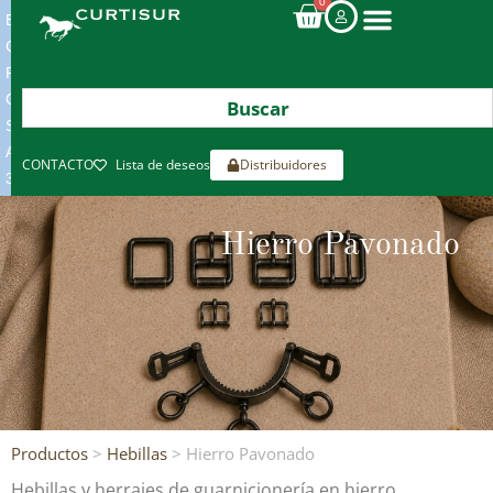
0
ENVIOS
GRATIS
POR
COMPRAS
SUPERIORES
A
CONTACTO
Lista de deseos
Distribuidores
300€*
Hierro Pavonado
Productos
>
Hebillas
> Hierro Pavonado
Hebillas y herrajes de guarnicionería en hierro