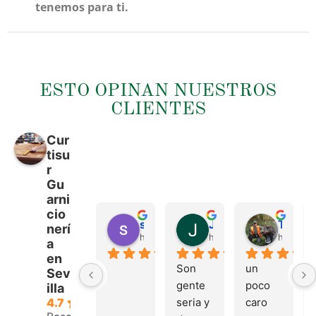
tenemos para ti.
ESTO OPINAN NUESTROS
CLIENTES
Cur
tisu
r
Gu
arni
cio
sergio castillo
Juan Francisco Navarro Roman
Tonio Martinez
nerí
hace 4 meses
hace 4 meses
hace 4 
a
en
Son 
un 
Sev
gente 
poco 
illa
seria y 
caro 
4.7