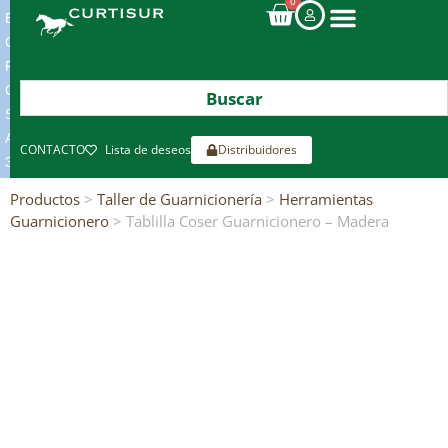
0
ENVIOS
GRATIS
POR
COMPRAS
SUPERIORES
A
CONTACTO
Lista de deseos
Distribuidores
300€*
Productos
>
Taller de Guarnicionería
>
Herramientas
Guarnicionero
> Tablilla Coser Guarnicionero – Madera