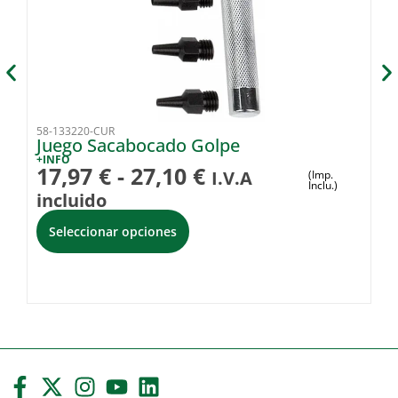
58-133220-CUR
36
Juego Sacabocado Golpe
L
+INFO
+I
17,97
€
-
27,10
€
7
I.V.A
(Imp.
Inclu.)
incluido
Seleccionar opciones