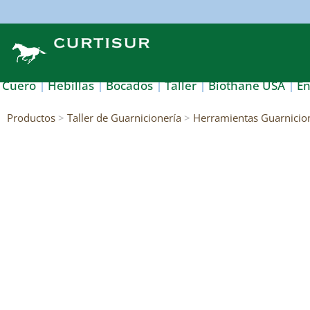
Cuero
Hebillas
Bocados
Taller
Biothane USA
E
Productos
>
Taller de Guarnicionería
>
Herramientas Guarnicio