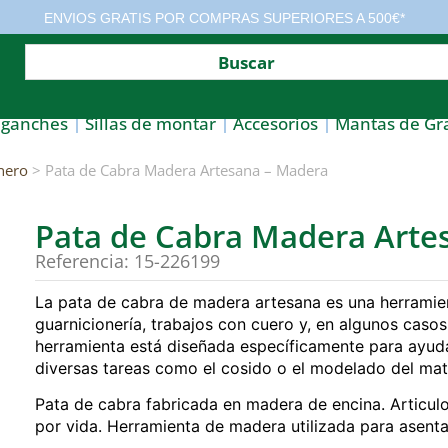
ENVIOS GRATIS POR COMPRAS SUPERIORES A 500€*
nganches
Sillas de montar
Accesorios
Mantas de Gr
nero
> Pata de Cabra Madera Artesana – Madera
Pata de Cabra Madera Arte
Referencia: 15-226199
La pata de cabra de madera artesana es una herramient
guarnicionería, trabajos con cuero y, en algunos casos, 
herramienta está diseñada específicamente para ayudar a
diversas tareas como el cosido o el modelado del mate
Pata de cabra fabricada en madera de encina. Articul
por vida. Herramienta de madera utilizada para asentar