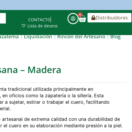
0
Distribuidores
CONTACTO
Lista de deseos
azalema
Liquidación
Rincón del Artesano
Blog
sana – Madera
a tradicional utilizada principalmente en
en oficios como la zapatería o la sillería. Esta
 sujetar, estirar o trabajar el cuero, facilitando
rial.
o artesanal de extrema calidad con una durabilidad de
 el cuero en su elaboración mediante presión a la piel.