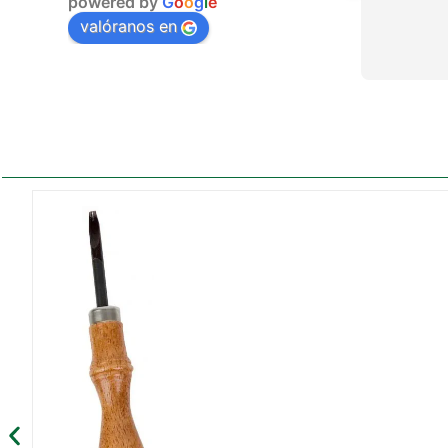
powered by
G
o
o
g
l
e
valóranos en