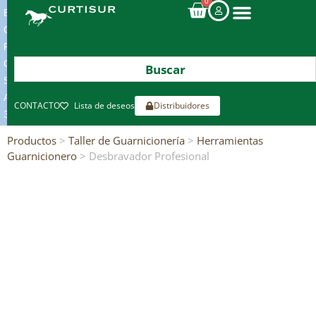
0
ENVIOS
GRATIS
POR
COMPRAS
SUPERIORES
A
CONTACTO
Lista de deseos
Distribuidores
300€*
Productos
>
Taller de Guarnicionería
>
Herramientas
Guarnicionero
> Desbravador Profesional