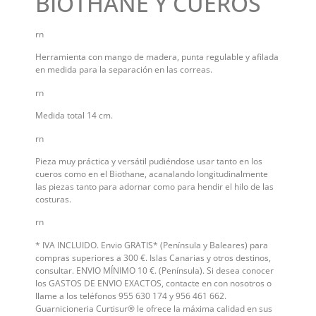
BIOTHANE Y CUEROS
rn
Herramienta con mango de madera, punta regulable y afilada
en medida para la separación en las correas.
rn
Medida total 14 cm.
rn
Pieza muy práctica y versátil pudiéndose usar tanto en los
cueros como en el Biothane, acanalando longitudinalmente
las piezas tanto para adornar como para hendir el hilo de las
costuras.
rn
* IVA INCLUIDO. Envio GRATIS* (Península y Baleares) para
compras superiores a 300 €. Islas Canarias y otros destinos,
consultar. ENVIO MÍNIMO 10 €. (Península). Si desea conocer
los GASTOS DE ENVIO EXACTOS, contacte en con nosotros o
llame a los teléfonos 955 630 174 y 956 461 662.
Guarnicioneria Curtisur® le ofrece la máxima calidad en sus