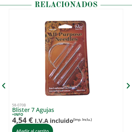
RELACIONADOS
58-070B
54
Blister 7 Agujas
Ti
+INFO
+I
4,54
€
1
I.V.A incluido
(Imp. Inclu.)
Añadir al carrito