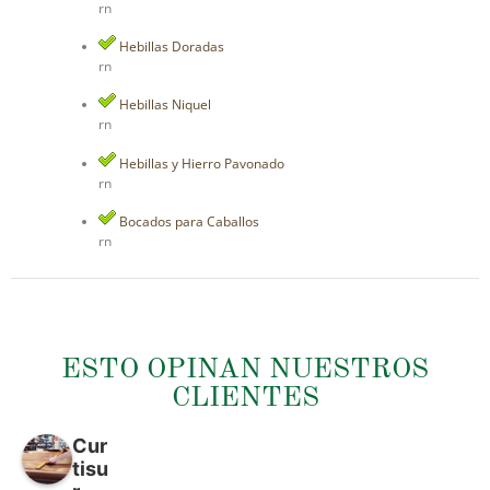
rn
Hebillas Doradas
rn
Hebillas Niquel
rn
Hebillas y Hierro Pavonado
rn
Bocados para Caballos
rn
ESTO OPINAN NUESTROS
CLIENTES
Cur
tisu