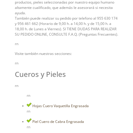
productos, pieles seleccionadas por nuestro equipo humano
altamente cualificado, que además le asesorará si necesita
ayuda.
También puede realizar su pedido por telefono al 955 630 174
y 956 461 662 (Horario de 9,00 h. a 14,00 h. y de 15,00 h. a
18,00 h. de Lunes a Viernes). SI TIENE DUDAS PARA REALIZAR
SU PEDIDO ONLINE, CONSULTE F.A.Q. (Preguntas Frecuentes).
rn
Visite también nuestras secciones:
rn
Cueros y Pieles
rn
rn
Hojas Cuero Vaquetilla Engrasada
rn
Piel Cuero de Cabra Engrasada
rn