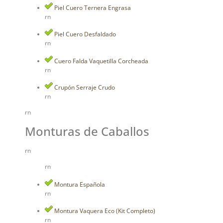
Piel Cuero Ternera Engrasa
rn
Piel Cuero Desfaldado
rn
Cuero Falda Vaquetilla Corcheada
rn
Crupón Serraje Crudo
rn
rn
Monturas de Caballos
rn
rn
Montura Española
rn
Montura Vaquera Eco (Kit Completo)
rn