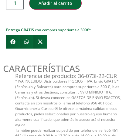
Añadir al carrito
Entrega GRATIS con compras superiores a 300€*
CARACTERÍSTICAS
Referencia de producto: 36-073I-22-CUR
* IVA INCLUIDO. Distribuidores PRECIOS + IVA. Envio GRATIS*
(Península y Baleares) para compras superiores a 300 €, Islas
Canarias y otros destinos, consultar. ENVIO MÍNIMO 10 €.
(Península). Si desea conocer los GASTOS DE ENVIO EXACTOS,
contacte en con nosotros o llame al teléfono 956 461 662.
Guarnicioneria Curtisur® le ofrece la máxima calidad en sus
productos, pieles seleccionadas por nuestro equipo humano
altamente cualificado, que además le asesorará si necesita
ayuda.
También puede realizar su pedido por telefono en el 956 461
662 (Horario de 9,00 h. a 13,30 h. y de 16,00 h. a 19,00 h. de