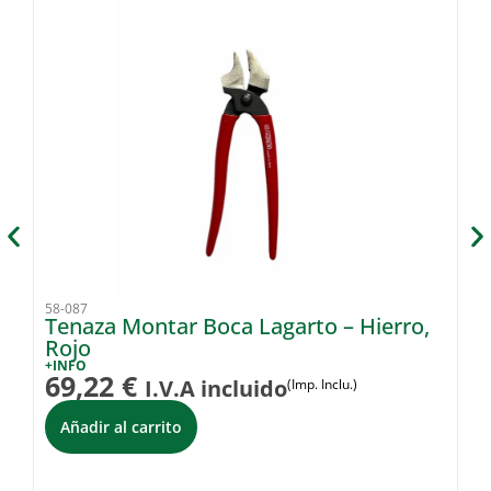
58-087
58
Tenaza Montar Boca Lagarto – Hierro,
Ma
Rojo
+I
2
+INFO
69,22
€
I.V.A incluido
(Imp. Inclu.)
Añadir al carrito