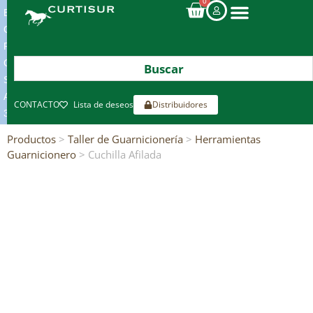
0
ENVIOS
GRATIS
POR
COMPRAS
SUPERIORES
A
CONTACTO
Lista de deseos
Distribuidores
300€*
Productos
>
Taller de Guarnicionería
>
Herramientas
Guarnicionero
> Cuchilla Afilada