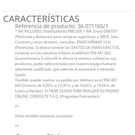
CARACTERÍSTICAS
Referencia de producto: 36-071165/1
* IVA INCLUIDO. Distribuidores PRECIOS + IVA. Envio GRATIS*
(Península y Baleares) para compras superiores a 300 €, Islas
Canarias y otros destinos, consultar. ENVIO MÍNIMO 10 €.
(Península). Si desea conocer los GASTOS DE ENVIO EXACTOS,
contacte en con nosotros o llame al teléfono 956 461 662.
Guarnicioneria Curtisur® le ofrece la máxima calidad en sus
productos, pieles seleccionadas por nuestro equipo humano
altamente cualificado, que además le asesorará si necesita
ayuda.
También puede realizar su pedido por telefono en el 956 461
662 (Horario de 9,00 h. a 13,30 h. y de 16,00 h. a 19,00 h. de
Lunes a Viernes). SI TIENE DUDAS PARA REALIZAR SU PEDIDO
ONLINE, CONSULTE F.A.Q. (Preguntas Frecuentes).
rn
Visite también nuestras secciones:
rn