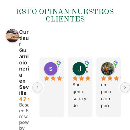
ESTO OPINAN NUESTROS
CLIENTES
Cur
tisu
r
Gu
arni
cio
sergio castillo
Juan Francisco Navarro Roman
Tonio Martinez
nerí
hace 4 meses
hace 4 meses
hace 4 
a
en
Son 
un 
Sev
gente 
poco 
illa
seria y 
caro 
4.7
Basado
de 
pero 
en 53
buen 
buen 
reseñas.
trato, 
materi
powered
volver
al
by