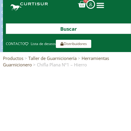
0
ENVIOS
GRATIS
POR
COMPRAS
SUPERIORES
A
CONTACTO
Lista de deseos
Distribuidores
300€*
Productos
>
Taller de Guarnicionería
>
Herramientas
Guarnicionero
> Chifla Plana Nº1 – Hierro