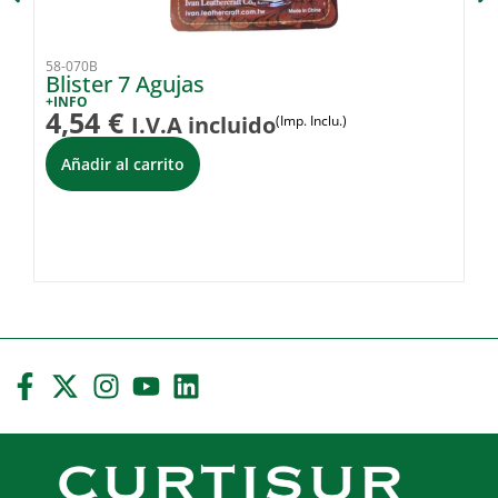
58-070B
36
Blister 7 Agujas
L
+INFO
+I
4,54
€
5
I.V.A incluido
(Imp. Inclu.)
Añadir al carrito