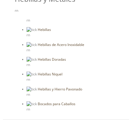
rn
rn
Hebillas
rn
Hebillas de Acero Inoxidable
rn
Hebillas Doradas
rn
Hebillas Niquel
rn
Hebillas y Hierro Pavonado
rn
Bocados para Caballos
rn