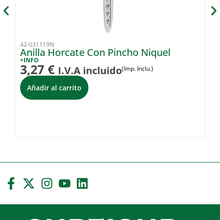
42-031119N
42
Anilla Horcate Con Pincho Niquel
P
+INFO
+I
3,27
€
1
I.V.A incluido
(Imp. Inclu.)
Añadir al carrito