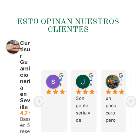
ESTO OPINAN NUESTROS
CLIENTES
Cur
tisu
r
Gu
arni
cio
sergio castillo
Juan Francisco Navarro Roman
Tonio Martinez
nerí
hace 4 meses
hace 4 meses
hace 4 
a
en
Son 
un 
Sev
gente 
poco 
illa
seria y 
caro 
4.7
Basado
de 
pero 
en 53
buen 
buen 
reseñas.
trato, 
materi