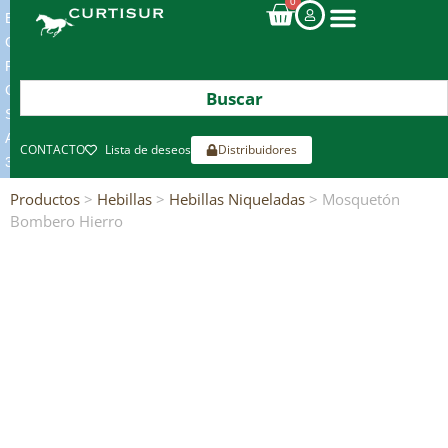
0
ENVIOS
GRATIS
POR
COMPRAS
SUPERIORES
A
CONTACTO
Lista de deseos
Distribuidores
300€*
Productos
>
Hebillas
>
Hebillas Niqueladas
> Mosquetón
Bombero Hierro