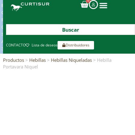
0
ENVIOS
GRATIS
POR
COMPRAS
SUPERIORES
A
CONTACTO
Lista de deseos
Distribuidores
300€*
Productos
>
Hebillas
>
Hebillas Niqueladas
> Hebilla
Portavara Niquel