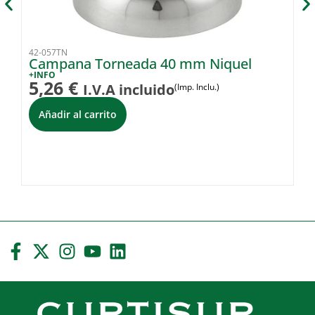
42-057TN
42
Campana Torneada 40 mm Niquel
H
N
+INFO
5,26
€
I.V.A incluido
(Imp. Inclu.)
+I
7
Añadir al carrito