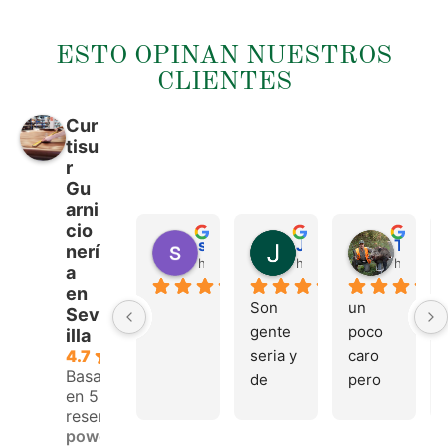
ESTO OPINAN NUESTROS
CLIENTES
Cur
tisu
r
Gu
arni
cio
sergio castillo
Juan Francisco Navarro Roman
Tonio Martinez
nerí
hace 4 meses
hace 4 meses
hace 4 
a
en
Son 
un 
Sev
gente 
poco 
illa
seria y 
caro 
4.7
Basado
de 
pero 
en 53
buen 
buen 
reseñas.
trato, 
materi
powered