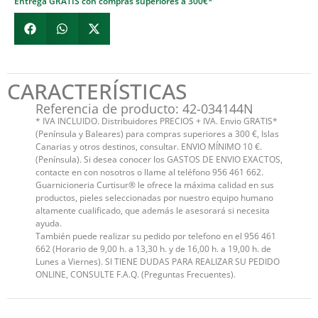
Entrega GRATIS con compras superiores a 300€*
CARACTERÍSTICAS
Referencia de producto: 42-034144N
* IVA INCLUIDO. Distribuidores PRECIOS + IVA. Envio GRATIS*
(Península y Baleares) para compras superiores a 300 €, Islas
Canarias y otros destinos, consultar. ENVIO MÍNIMO 10 €.
(Península). Si desea conocer los GASTOS DE ENVIO EXACTOS,
contacte en con nosotros o llame al teléfono 956 461 662.
Guarnicioneria Curtisur® le ofrece la máxima calidad en sus
productos, pieles seleccionadas por nuestro equipo humano
altamente cualificado, que además le asesorará si necesita
ayuda.
También puede realizar su pedido por telefono en el 956 461
662 (Horario de 9,00 h. a 13,30 h. y de 16,00 h. a 19,00 h. de
Lunes a Viernes). SI TIENE DUDAS PARA REALIZAR SU PEDIDO
ONLINE, CONSULTE F.A.Q. (Preguntas Frecuentes).