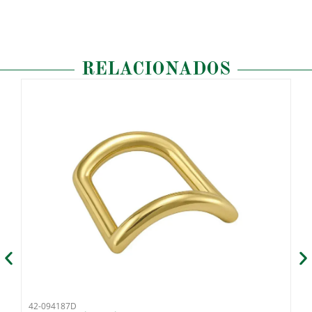
RELACIONADOS
42-094187D
42