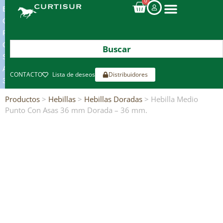
0
ENVIOS
GRATIS
POR
COMPRAS
SUPERIORES
A
CONTACTO
Lista de deseos
Distribuidores
300€*
Productos
>
Hebillas
>
Hebillas Doradas
> Hebilla Medio
Punto Con Asas 36 mm Dorada – 36 mm.