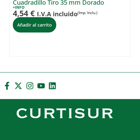
Cuadradillo Tiro 35 mm Dorado
G
+INFO
+I
4,54
€
2
I.V.A incluido
(Imp. Inclu.)
Añadir al carrito