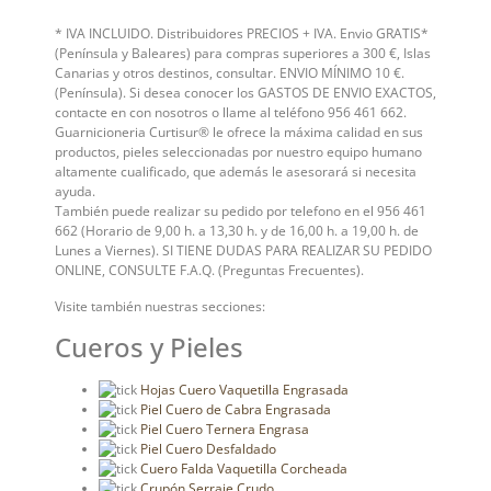
* IVA INCLUIDO. Distribuidores PRECIOS + IVA. Envio GRATIS*
(Península y Baleares) para compras superiores a 300 €, Islas
Canarias y otros destinos, consultar. ENVIO MÍNIMO 10 €.
(Península). Si desea conocer los GASTOS DE ENVIO EXACTOS,
contacte en con nosotros o llame al teléfono 956 461 662.
Guarnicioneria Curtisur® le ofrece la máxima calidad en sus
productos, pieles seleccionadas por nuestro equipo humano
altamente cualificado, que además le asesorará si necesita
ayuda.
También puede realizar su pedido por telefono en el 956 461
662 (Horario de 9,00 h. a 13,30 h. y de 16,00 h. a 19,00 h. de
Lunes a Viernes). SI TIENE DUDAS PARA REALIZAR SU PEDIDO
ONLINE, CONSULTE F.A.Q. (Preguntas Frecuentes).
Visite también nuestras secciones:
Cueros y Pieles
Hojas Cuero Vaquetilla Engrasada
Piel Cuero de Cabra Engrasada
Piel Cuero Ternera Engrasa
Piel Cuero Desfaldado
Cuero Falda Vaquetilla Corcheada
Crupón Serraje Crudo