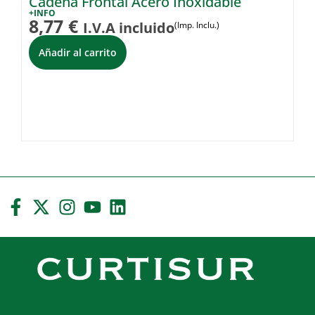
Cadena Frontal Acero Inoxidable
C
+INFO
+I
8,77
€
3
I.V.A incluido
(Imp. Inclu.)
Añadir al carrito