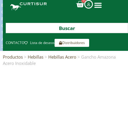
0
ENVIOS
GRATIS
POR
COMPRAS
SUPERIORES
A
CONTACTO
Lista de deseos
Distribuidores
300€*
Productos
>
Hebillas
>
Hebillas Acero
> Gancho Amazona
Acero Inoxidable