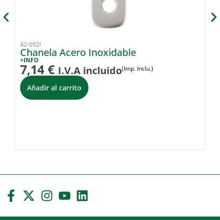
42-092I
42-
Chanela Acero Inoxidable
Ll
+INFO
+I
7,14
€
1
I.V.A incluido
(Imp. Inclu.)
Añadir al carrito