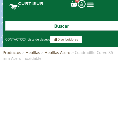
0
ENVIOS
GRATIS
POR
COMPRAS
SUPERIORES
A
CONTACTO
Lista de deseos
Distribuidores
300€*
Productos
>
Hebillas
>
Hebillas Acero
> Cuadradillo Curvo 35
mm Acero Inoxidable