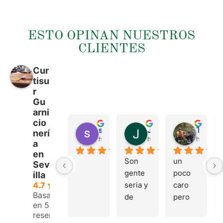
ESTO OPINAN NUESTROS
CLIENTES
Cur
tisu
r
Gu
arni
cio
sergio castillo
Juan Francisco Navarro Roman
Tonio Martinez
nerí
hace 4 meses
hace 4 meses
hace 4 
a
en
Son 
un 
Sev
gente 
poco 
illa
seria y 
caro 
4.7
Basado
de 
pero 
en 53
buen 
buen 
reseñas.
trato, 
materi