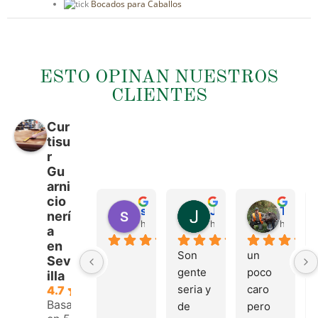
Bocados para Caballos
ESTO OPINAN NUESTROS
CLIENTES
Cur
tisu
r
Gu
arni
cio
sergio castillo
Juan Francisco Navarro Roman
Tonio Martinez
nerí
hace 4 meses
hace 4 meses
hace 4 
a
en
Son 
un 
Sev
gente 
poco 
illa
seria y 
caro 
4.7
Basado
de 
pero 