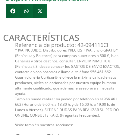
CARACTERÍSTICAS
Referencia de producto: 42-094116CI
* IVA INCLUIDO. Distribuidores PRECIOS + IVA. Envio GRATIS*
(Península y Baleares) para compras superiores a 300 €, Islas
Canarias y otros destinos, consultar. ENVIO MÍNIMO 10 €.
(Península). Si desea conocer los GASTOS DE ENVIO EXACTOS,
contacte en con nosotros o llame al teléfono 956 461 662.
Guarnicioneria Curtisur® le ofrece la máxima calidad en sus
productos, pieles seleccionadas por nuestro equipo humano
altamente cualificado, que además le asesorará si necesita
ayuda.
También puede realizar su pedido por telefono en el 956 461
662 (Horario de 9,00 h. a 13,30 h. y de 16,00 h. a 19,00 h. de
Lunes a Viernes). SI TIENE DUDAS PARA REALIZAR SU PEDIDO
ONLINE, CONSULTE F.A.Q. (Preguntas Frecuentes).
Visite también nuestras secciones: