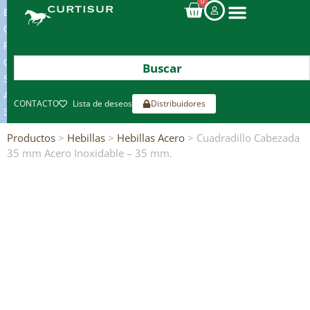
0
ENVIOS
GRATIS
POR
COMPRAS
SUPERIORES
A
CONTACTO
Lista de deseos
Distribuidores
300€*
Productos
>
Hebillas
>
Hebillas Acero
> Cuadradillo Cabezada
35 mm Acero Inoxidable – 35 mm.