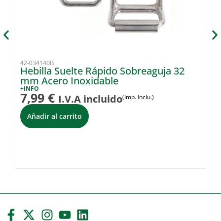
42-034140IS
42
Hebilla Suelte Rápido Sobreaguja 32
P
mm Acero Inoxidable
+I
1
+INFO
7,99
€
I.V.A incluido
(Imp. Inclu.)
Añadir al carrito