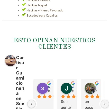
Hebillas Doradas
Hebillas Niquel
Hebillas y Hierro Pavonado
Bocados para Caballos
ESTO OPINAN NUESTROS
CLIENTES
Cur
tisu
r
Gu
arni
cio
sergio castillo
Juan Francisco Navarro Roman
Tonio Martinez
nerí
hace 4 meses
hace 4 meses
hace 4 
a
en
Son 
un 
Sev
gente 
poco 
illa