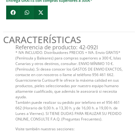
Entrega GRATIS con compras superiores a 300€*
CARACTERÍSTICAS
Referencia de producto: 42-092I
* IVA INCLUIDO. Distribuidores PRECIOS + IVA. Envio GRATIS*
(Península y Baleares) para compras superiores a 300 €, Islas
Canarias y otros destinos, consultar. ENVIO MÍNIMO 10 €.
(Península). Si desea conocer los GASTOS DE ENVIO EXACTOS,
contacte en con nosotros o llame al teléfono 956 461 662.
Guarnicioneria Curtisur® le ofrece la máxima calidad en sus
productos, pieles seleccionadas por nuestro equipo humano
altamente cualificado, que además le asesorará si necesita
ayuda.
También puede realizar su pedido por telefono en el 956 461
662 (Horario de 9,00 h. a 13,30 h. y de 16,00 h. a 19,00 h. de
Lunes a Viernes). SI TIENE DUDAS PARA REALIZAR SU PEDIDO
ONLINE, CONSULTE F.A.Q. (Preguntas Frecuentes).
Visite también nuestras secciones: