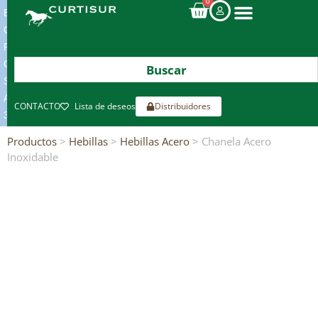
0
ENVIOS
GRATIS
POR
COMPRAS
SUPERIORES
A
CONTACTO
Lista de deseos
Distribuidores
300€*
Productos
>
Hebillas
>
Hebillas Acero
> Chanela Acero
Inoxidable