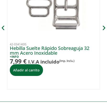
42-034140IS
42-
Hebilla Suelte Rápido Sobreaguja 32
A
mm Acero Inoxidable
+I
1
+INFO
7,99
€
I.V.A incluido
(Imp. Inclu.)
Añadir al carrito