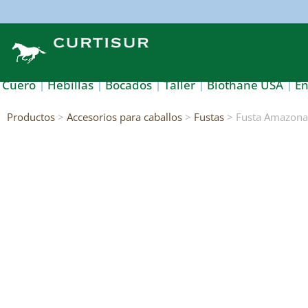
Cuero
Hebillas
Bocados
Taller
Biothane USA
E
Productos
>
Accesorios para caballos
>
Fustas
> Fusta Amazonas