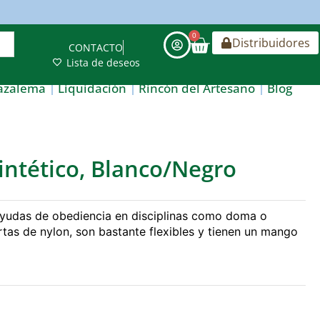
0
Distribuidores
CONTACTO
Lista de deseos
azalema
Liquidación
Rincón del Artesano
Blog
ntético, Blanco/Negro
 ayudas de obediencia en disciplinas como doma o
rtas de nylon, son bastante flexibles y tienen un mango