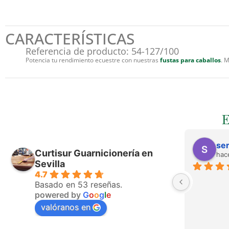
CARACTERÍSTICAS
Referencia de producto: 54-127/100
Potencia tu rendimiento ecuestre con nuestras
fustas para caballos
. 
ser
Curtisur Guarnicionería en
hac
Sevilla
4.7
Basado en 53 reseñas.
powered by
G
o
o
g
l
e
valóranos en