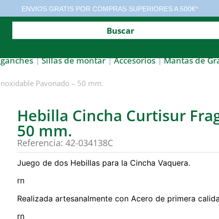
ENVIOS GRATIS POR COMPRAS SUPERIORES A 500€*
nganches
Sillas de montar
Accesorios
Mantas de Gr
a Inoxidable Pavonado – 50 mm.
Hebilla Cincha Curtisur Fr
50 mm.
Referencia: 42-034138C
Juego de dos Hebillas para la Cincha Vaquera.
rn
Realizada artesanalmente con Acero de primera calid
rn