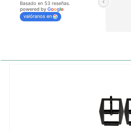
Basado en 53 reseñas.
powered by
G
o
o
g
l
e
valóranos en