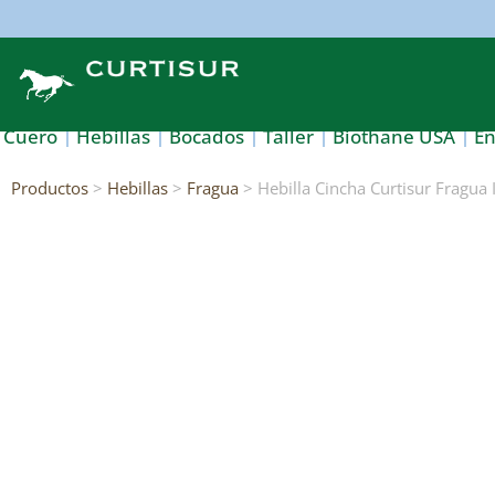
Cuero
Hebillas
Bocados
Taller
Biothane USA
E
Productos
>
Hebillas
>
Fragua
> Hebilla Cincha Curtisur Fragu