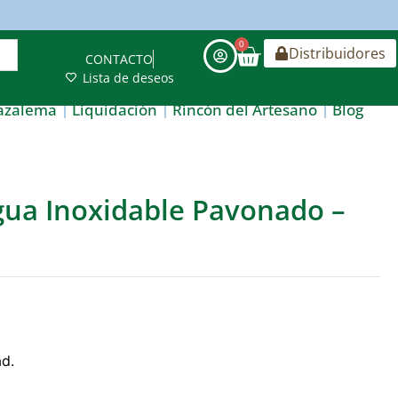
0
Distribuidores
CONTACTO
Lista de deseos
azalema
Liquidación
Rincón del Artesano
Blog
agua Inoxidable Pavonado –
ad.