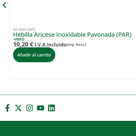
42-034126PS
Hebilla Aricese Inoxidable Pavonada (PAR)
+INFO
10,20
€
I.V.A incluido
(Imp. Inclu.)
Añadir al carrito