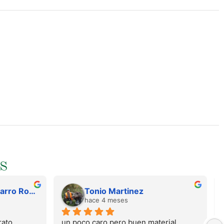
S
Juan Francisco Navarro Roman
Tonio Martinez
hace 4 meses
ato, 
un poco caro pero buen material