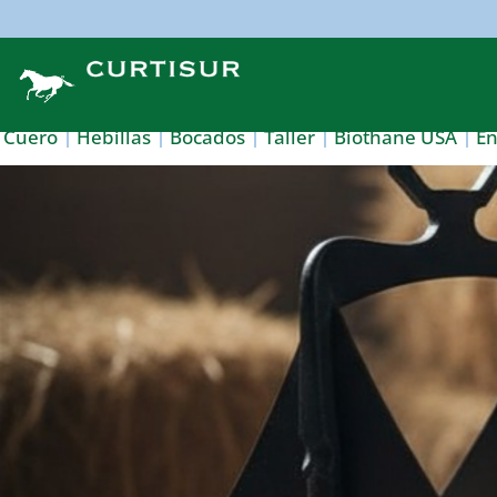
Cuero
Hebillas
Bocados
Taller
Biothane USA
E