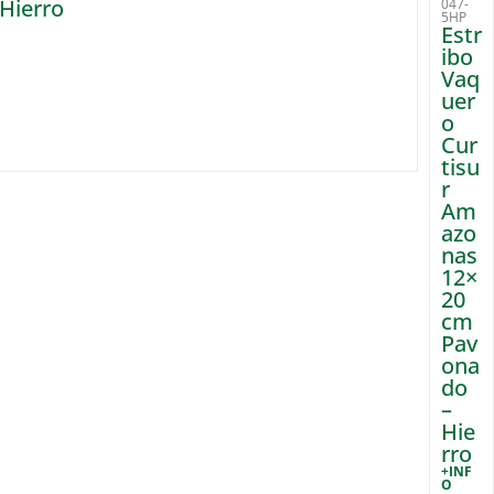
Hierro
047-
5HP
Estr
ibo
Vaq
uer
o
Cur
tisu
r
Am
azo
nas
12×
20
cm
Pav
ona
do
–
Hie
rro
+INF
O