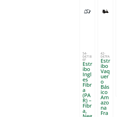
54-
42-
04718
047FA
Estr
6F
Estr
ibo
ibo
Vaq
Ingl
uer
es
o
Fibr
Bás
a
ico
(PA
Am
R) –
azo
Fibr
na
a,
Fra
Neg