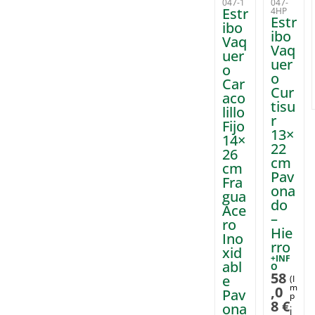
047-1
047-
Estr
4HP
Estr
ibo
ibo
Vaq
Vaq
uer
uer
o
o
Car
Cur
aco
tisu
lillo
r
Fijo
13×
14×
22
26
cm
cm
Pav
Fra
ona
gua
do
Ace
–
ro
Hie
Ino
rro
xid
+INF
abl
O
58
e
(I
m
,0
Pav
p
8
€
.
ona
I