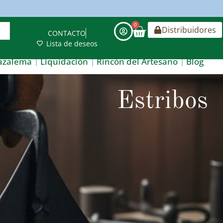
0
Distribuidores
CONTACTO
Lista de deseos
azalema
Liquidación
Rincón del Artesano
Blog
Estribos