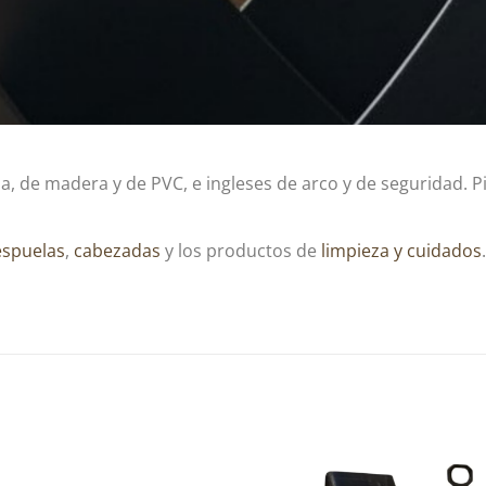
a, de madera y de PVC, e ingleses de arco y de seguridad. 
espuelas
,
cabezadas
y los productos de
limpieza y cuidados