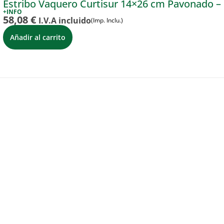
Estribo Vaquero Curtisur 14×26 cm Pavonado – 
+INFO
58,08
€
I.V.A incluido
(Imp. Inclu.)
Añadir al carrito