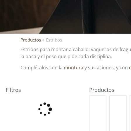
Productos
> Estribos
Estribos para montar a caballo: vaqueros de fragu
la boca y el peso que pide cada disciplina.
Complétalos con la
montura
y sus aciones, y con
Filtros
Productos