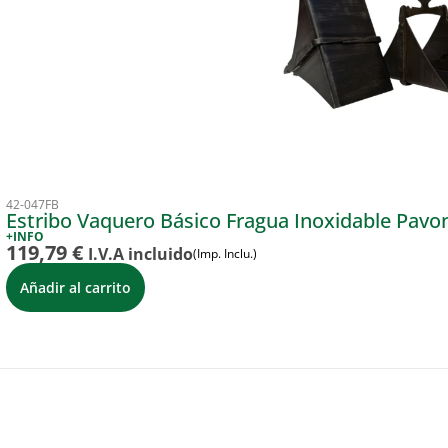
42-047FB
Estribo Vaquero Básico Fragua Inoxidable Pavo
+INFO
119,79
€
I.V.A incluido
(Imp. Inclu.)
Añadir al carrito