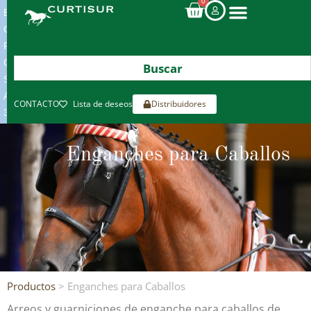
0
ENVIOS
GRATIS
POR
COMPRAS
SUPERIORES
A
CONTACTO
Lista de deseos
Distribuidores
300€*
Enganches para Caballos
Productos
> Enganches para Caballos
Arreos y guarniciones de enganche para caballos de