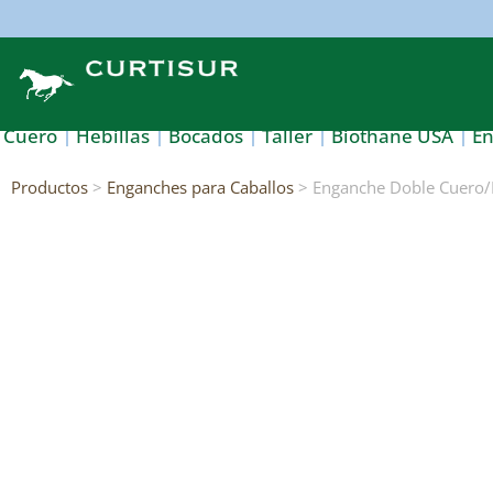
Cuero
Hebillas
Bocados
Taller
Biothane USA
E
Productos
>
Enganches para Caballos
> Enganche Doble Cuero/