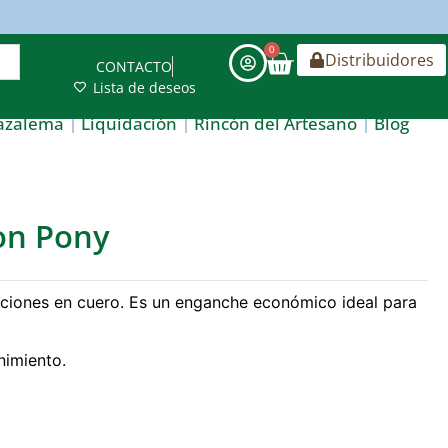
0
Distribuidores
CONTACTO
Lista de deseos
azalema
Liquidación
Rincón del Artesano
Blog
on Pony
ciones en cuero. Es un enganche económico ideal para
nimiento.