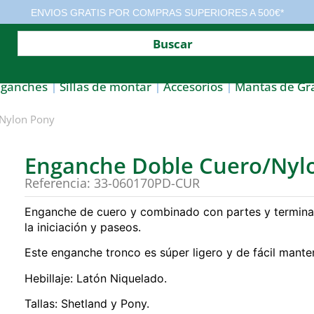
ENVIOS GRATIS POR COMPRAS SUPERIORES A 500€*
nganches
Sillas de montar
Accesorios
Mantas de Gr
Nylon Pony
Enganche Doble Cuero/Nyl
Referencia: 33-060170PD-CUR
Enganche de cuero y combinado con partes y termina
la iniciación y paseos.
Este enganche tronco es súper ligero y de fácil mante
Hebillaje: Latón Niquelado.
Tallas: Shetland y Pony.