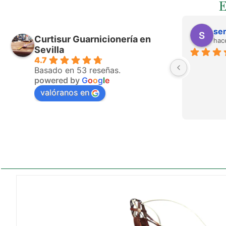
ser
Curtisur Guarnicionería en
hac
Sevilla
4.7
Basado en 53 reseñas.
powered by
G
o
o
g
l
e
valóranos en