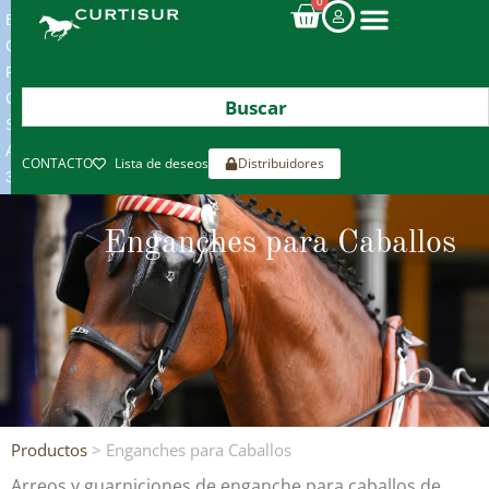
0
ENVIOS
GRATIS
POR
COMPRAS
SUPERIORES
A
CONTACTO
Lista de deseos
Distribuidores
300€*
Enganches para Caballos
Productos
> Enganches para Caballos
Arreos y guarniciones de enganche para caballos de