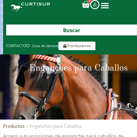
0
ENVIOS
GRATIS
POR
COMPRAS
SUPERIORES
A
CONTACTO
Lista de deseos
Distribuidores
300€*
Enganches para Caballos
Productos
> Enganches para Caballos
Arreos y guarniciones de enganche para caballos de