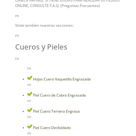
Lunes a Viernes). SI TIENE DUDAS PARA REALIZAR SU PEDIDO
ONLINE, CONSULTE F.A.Q. (Preguntas Frecuentes)
rn
Visite también nuestras secciones:
rn
Cueros y Pieles
rn
rn
Hojas Cuero Vaquetilla Engrasada
rn
Piel Cuero de Cabra Engrasada
rn
Piel Cuero Ternera Engrasa
rn
Piel Cuero Desfaldado
rn