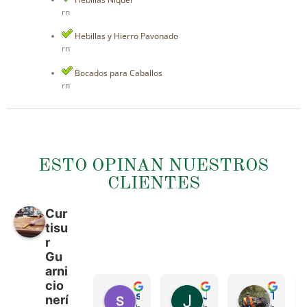
rn
Hebillas y Hierro Pavonado
rn
Bocados para Caballos
rn
ESTO OPINAN NUESTROS
CLIENTES
Cur
tisu
r
Gu
arni
cio
sergio castillo
Juan Francisco Navarro Roman
Tonio Martinez
nerí