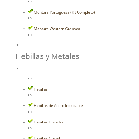
rn
Montura Portuguesa (Kit Completo)
rn
Montura Western Grabada
rn
rn
Hebillas y Metales
rn
rn
Hebillas
rn
Hebillas de Acero Inoxidable
rn
Hebillas Doradas
rn
Hebillas Niquel