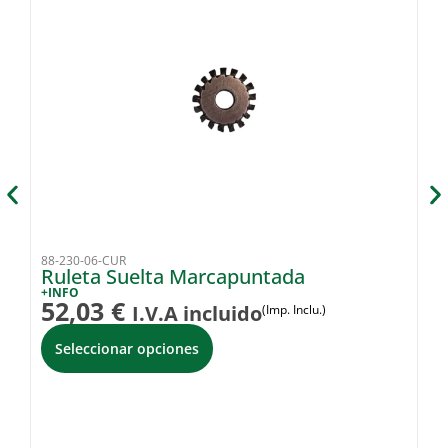
88-230-06-CUR
88
Ruleta Suelta Marcapuntada
R
8
+INFO
52,03
€
I.V.A incluido
(Imp. Inclu.)
+I
5
Seleccionar opciones