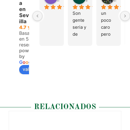
hace 4 meses
hace 4 meses
hace 4 
a
en
Son 
un 
Sev
gente 
poco 
illa
seria y 
caro 
4.7
Basado
de 
pero 
en 53
buen 
buen 
reseñas.
trato, 
materi
powered
volver
al
by
emos 
G
o
o
g
l
e
pronto
valóranos en
RELACIONADOS