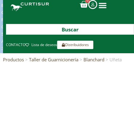
0
ENVIOS
GRATIS
POR
COMPRAS
SUPERIORES
A
CONTACTO
Lista de deseos
Distribuidores
300€*
Productos
>
Taller de Guarnicionería
>
Blanchard
> Uñeta